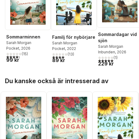
Sommardagar vid
Sommarminnen
Familj för nybörjare
sjön
Sarah Morgan
Sarah Morgan
Sarah Morgan
Pocket
, 2026
Pocket
, 2022
Inbunden
, 2026
(
15
)
(
13
)
4,3
utav 5 stjärnor. Totalt antal röster:
4,1
utav 5 stjärnor. Totalt antal röster:
(
1
)
99 kr
89 kr
5,0
utav 5 stjärnor. Tota
229 kr
Hoppa över listan
Du kanske också är intresserad av