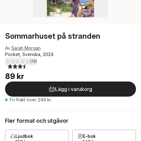
Sommarhuset på stranden
Av
Sarah Morgan
Pocket, Svenska, 2024
(
13
)
3,5
utav 5 stjärnor. Totalt antal röster:
89 kr
Lägg i varukorg
.
Fri frakt över 249 kr.
Fler format och utgåvor
Ljudbok
E-bok