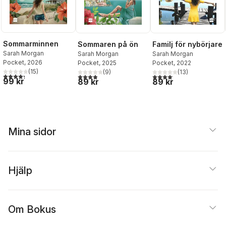
Sommarminnen
Sommaren på ön
Familj för nybörjare
Sarah Morgan
Sarah Morgan
Sarah Morgan
Pocket
, 2026
Pocket
, 2025
Pocket
, 2022
(
15
)
(
9
)
(
13
)
4,3
utav 5 stjärnor. Totalt antal röster:
3,9
utav 5 stjärnor. Totalt antal röster:
4,1
utav 5 stjärnor. Totalt 
99 kr
89 kr
89 kr
Mina sidor
Hjälp
Om Bokus