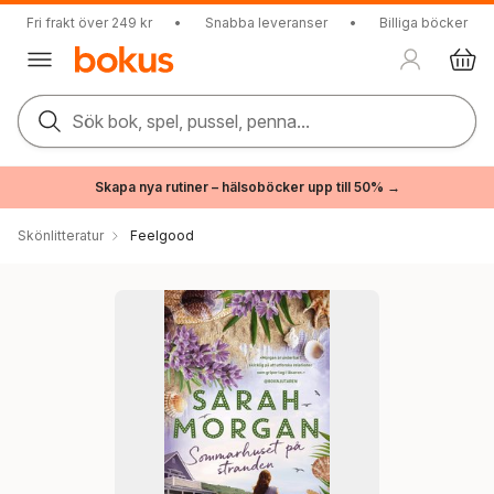
Fri frakt över 249 kr
•
Snabba leveranser
•
Billiga böcker
Sök bok, spel, pussel, penna...
Skapa nya rutiner – hälsoböcker upp till 50% →
Skönlitteratur
Feelgood