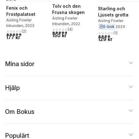
Tolv och den
Fenix och
Starling och
Frusna skogen
Frostpalatset
Ljusets grotta
Aisling Fowler
Aisling Fowler
Aisling Fowler
Inbunden
, 2022
Inbunden
, 2023
E-bok
2024
(
4
)
(
2
)
4,8
utav 5 stjärnor. Totalt antal röster:
(
1
)
5,0
utav 5 stjärnor. Totalt antal röster:
150 kr
4,0
utav 5 stjärnor. Tota
177 kr
129 kr
Mina sidor
Hjälp
Om Bokus
Populärt