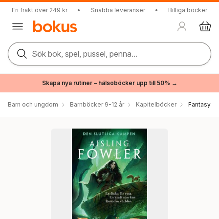
Fri frakt över 249 kr
•
Snabba leveranser
•
Billiga böcker
Sök bok, spel, pussel, penna...
Skapa nya rutiner – hälsoböcker upp till 50% →
Barn och ungdom
Barnböcker 9-12 år
Kapitelböcker
Fantasy