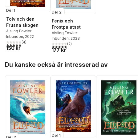
Del 1
Del 2
Tolv och den
Fenix och
Frusna skogen
Frostpalatset
Aisling Fowler
Aisling Fowler
Inbunden
, 2022
Inbunden
, 2023
(
4
)
(
2
)
4,8
utav 5 stjärnor. Totalt antal röster:
5,0
utav 5 stjärnor. Totalt antal röster:
150 kr
177 kr
Hoppa över listan
Du kanske också är intresserad av
Del 1
Del 2