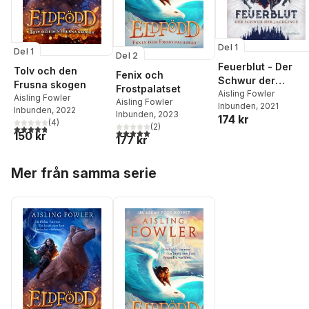
Del 1
Del 1
Del 2
Feuerblut - Der
Tolv och den
Fenix och
Schwur der
Frusna skogen
Frostpalatset
Jagdlinge
Aisling Fowler
Aisling Fowler
Aisling Fowler
Inbunden
, 2021
Inbunden
, 2022
Inbunden
, 2023
174 kr
(
4
)
(
2
)
4,8
utav 5 stjärnor. Totalt antal röster:
5,0
utav 5 stjärnor. Totalt antal röster:
150 kr
177 kr
Hoppa över listan
Mer från samma serie