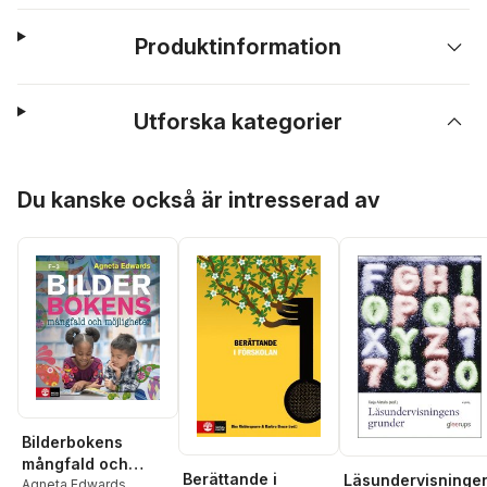
Produktinformation
Utforska kategorier
Hoppa över listan
Du kanske också är intresserad av
Bilderbokens
mångfald och
Berättande i
Läsundervisninge
möjligheter F-3
Agneta Edwards