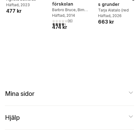
förskolan
s grunder
Häftad
, 2023
Barbro Bruce
,
Bim
Tarja Alatalo (red
477 kr
Riddersporre
Häftad
, 2014
,
Polly
Häftad
, 2026
663 kr
Björk-Willén
(
6
)
,
Ulla
4,3
utav 5 stjärnor. Totalt antal röster:
474 kr
Damber
,
Christian
Eidevald
,
Katarina
Elfström Pettersson
,
Carina Fast
,
Kristine
Hultberg
,
Karin
Jönsson
,
Elin Eriksen
Ödegaard
,
Niklas
Pramling
,
Björn
Sundmark
,
Anna-Karin
Svensson
,
Pia Williams
Mina sidor
Hjälp