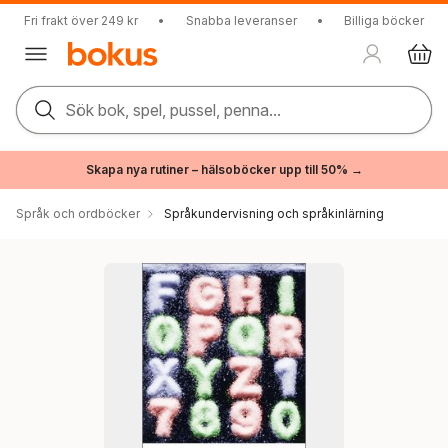
Fri frakt över 249 kr
•
Snabba leveranser
•
Billiga böcker
Sök bok, spel, pussel, penna...
Skapa nya rutiner – hälsoböcker upp till 50% →
Språk och ordböcker
Språkundervisning och språkinlärning