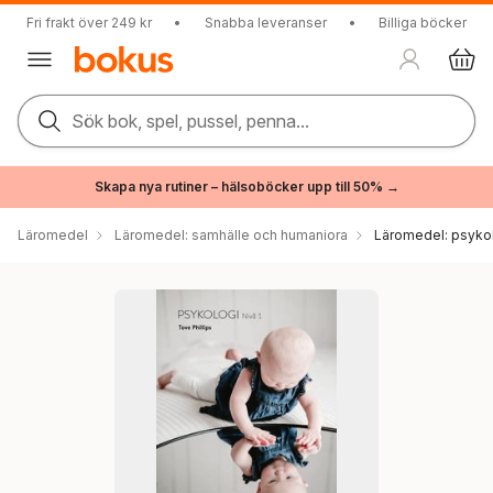
Fri frakt över 249 kr
•
Snabba leveranser
•
Billiga böcker
Sök bok, spel, pussel, penna...
Skapa nya rutiner – hälsoböcker upp till 50% →
Läromedel
Läromedel: samhälle och humaniora
Läromedel: psyko