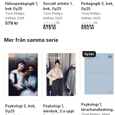
Hälsopedagogik 1,
Socialt arbete 1,
Pedagogik 3, bok,
bok Gy25
bok, Gy25
Gy25
Tove Phillips
Tove Phillips
Tove Phillips
Häftad
, 2025
Häftad
, 2025
Häftad
, 2025
579 kr
(
1
)
(
1
)
5,0
utav 5 stjärnor. Totalt antal röster:
5,0
utav 5 stjärnor. Tota
678 kr
692 kr
Hoppa över listan
Mer från samma serie
Nyhet
Psykologi 1,
Psykologi 1,
Psykologi 2, bok,
lärarhandledning,
elevbok, 2:a uppl
Gy25
Gy25
Tove Phillips
,
Malin