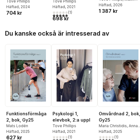
Tove Phillips
Tove Phillips
Arnberg
Häftad
, 2026
Häftad
, 2021
Häftad
, 2024
1 387 kr
704 kr
(
1
)
5,0
utav 5 stjärnor. Totalt antal röster:
698 kr
Hoppa över listan
Du kanske också är intresserad av
Funktionsförmåga
Psykologi 1,
Omvårdnad 2, bok
2, bok, Gy25
elevbok, 2:a uppl
Gy25
Mats Lodén
Tove Phillips
Maria Christidis
,
Anna-
Häftad
, 2025
Häftad
, 2021
Lena Stenlund
Häftad
, 2025
627 kr
(
1
)
(
1
)
5,0
utav 5 stjärnor. Totalt antal röster:
5,0
utav 5 stjärnor. Tota