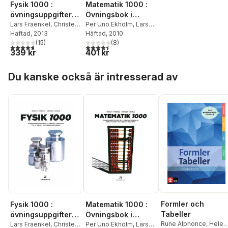
Fysik 1000 :
Matematik 1000 :
övningsuppgifter
Övningsbok i
med fullständiga
Lars Fraenkel
,
Christer
matematik med
Per Uno Ekholm
,
Lars
Schale
Häftad
,
, 2013
Per-Uno
Fraenkel
Häftad
, 2010
,
Sven
lösningar
fullständiga
Ekholm
,
Sven Hörbeck
(
15
)
,
Hörbeck
(
,
8
Christer
)
lösningar
4,7
utav 5 stjärnor. Totalt antal röster:
4,5
utav 5 stjärnor. Totalt antal röster:
339 kr
401 kr
Sigvard Ivarsson
Schale
Hoppa över listan
Du kanske också är intresserad av
Formler och
Fysik 1000 :
Matematik 1000 :
Tabeller
övningsuppgifter
Övningsbok i
Rune Alphonce
,
Helen
med fullständiga
Lars Fraenkel
,
Christer
matematik med
Per Uno Ekholm
,
Lars