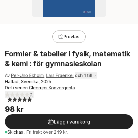
Provläs
Formler & tabeller i fysik, matematik
& kemi : för gymnasieskolan
Av
Per-Uno Ekholm
,
Lars Fraenkel
och 1 till
Häftad, Svenska, 2025
Del i serien
Gleerups Konvergenta
(
1
)
5,0
utav 5 stjärnor. Totalt antal röster:
98 kr
Lägg i varukorg
Skickas
.
Fri frakt över 249 kr.