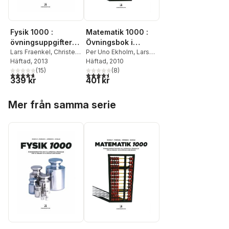
Fysik 1000 :
Matematik 1000 :
övningsuppgifter
Övningsbok i
med fullständiga
Lars Fraenkel
,
Christer
matematik med
Per Uno Ekholm
,
Lars
Schale
Häftad
,
, 2013
Per-Uno
Fraenkel
Häftad
, 2010
,
Sven
lösningar
fullständiga
Ekholm
,
Sven Hörbeck
(
15
)
,
Hörbeck
(
,
8
Christer
)
lösningar
4,7
utav 5 stjärnor. Totalt antal röster:
4,5
utav 5 stjärnor. Totalt antal röster:
339 kr
401 kr
Sigvard Ivarsson
Schale
Hoppa över listan
Mer från samma serie