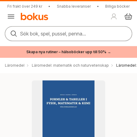
Fri frakt över 249 kr
•
Snabba leveranser
•
Billiga böcker
Sök bok, spel, pussel, penna...
Skapa nya rutiner – hälsoböcker upp till 50% →
Läromedel
Läromedel: matematik och naturvetenskap
Läromedel: