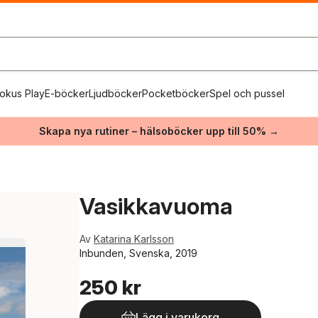
okus Play
E-böcker
Ljudböcker
Pocketböcker
Spel och pussel
Skapa nya rutiner – hälsoböcker upp till 50% →
Vasikkavuoma
Av
Katarina Karlsson
Inbunden, Svenska, 2019
250 kr
Lägg i varukorg