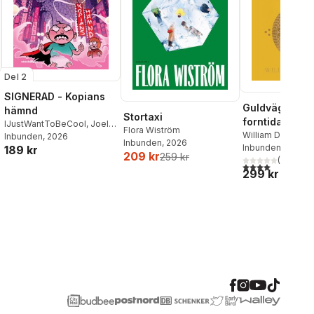
Del 2
SIGNERAD - Kopians
Guldvägen : h
hämnd
Stortaxi
forntida Indie
IJustWantToBeCool
,
Joel
Flora Wiström
förändrade vä
William Dalrympl
Adolphson
Inbunden
, 2026
,
Emil Ejdemo
Inbunden
, 2026
Inbunden
, 2026
189 kr
Beer
,
Victor Beer
209 kr
259 kr
(
1
)
4,0
utav 5 stjärnor
299 kr