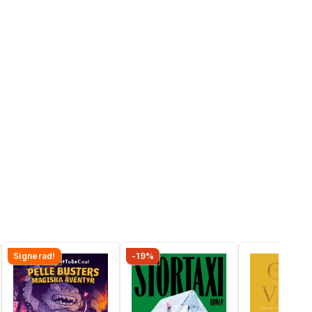
Signerad!
-19%