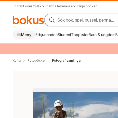
Fri frakt över 249 kr
•
Snabba leveranser
•
Billiga böcker
Sök bok, spel, pussel, penna...
Meny
Erbjudanden
Student
Topplistor
Barn & ungdom
B
Kultur
Fotoböcker
Fotografisamlingar