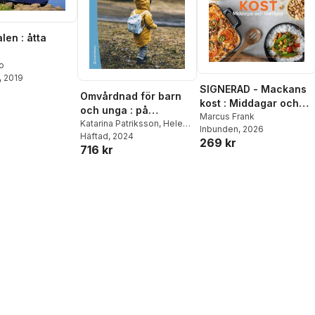
len : åtta
o
, 2019
SIGNERAD - Mackans
Omvårdnad för barn
kost : Middagar och
och unga : på
matlådor
Marcus Frank
avancerad nivå
Katarina Patriksson
,
Helena
Inbunden
, 2026
Wigert
Häftad
,
, 2024
Charlotte
269 kr
716 kr
Angelhoff
,
Sofia Arwehed
,
Cecilia Bartholdson
,
Malin
Berghammer
,
Helena
Bergius
,
Bim Bexell
,
Ewa
Lena Bratt
,
Anna-Lena
Brorsson
,
Åsa Burström
,
Charlotte Castor
,
Mats
Cederlund
,
Pernilla
Danielsson Liljekvist
,
Jenny Ericson
,
Johanna
Granhagen Jungner
,
Mats
Granlund
,
Angelica
Grönberg
,
Helena Hansson
,
Karina Huus
,
Margaretha