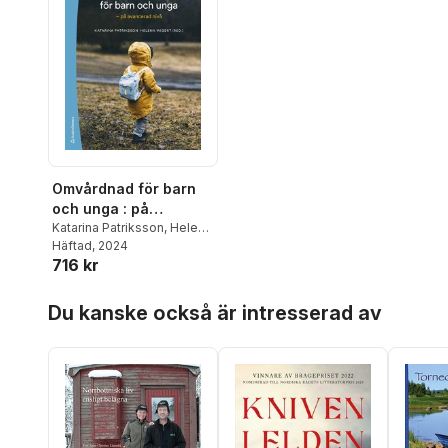
Omvårdnad för barn
och unga : på
avancerad nivå
Katarina Patriksson
,
Helena
Wigert
Häftad
,
, 2024
Charlotte
716 kr
Angelhoff
,
Sofia Arwehed
,
Cecilia Bartholdson
,
Malin
Hoppa över listan
Berghammer
,
Helena
Du kanske också är intresserad av
Bergius
,
Bim Bexell
,
Ewa
Lena Bratt
,
Anna-Lena
Brorsson
,
Åsa Burström
,
Charlotte Castor
,
Mats
Cederlund
,
Pernilla
Danielsson Liljekvist
,
Jenny Ericson
,
Johanna
Granhagen Jungner
,
Mats