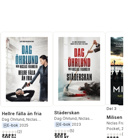
Del 3
Städerskan
Hellre fälla än fria
Milisen
Dag Öhrlund
,
Niclas
Dag Öhrlund
,
Niclas
Niclas Franklin
Franklin
E-bok
2023
Franklin
E-bok
2025
Pocket
, 2022
(
5
)
(
2
)
4,0
utav 5 stjärnor. Totalt antal röster:
al röster:
4,5
utav 5 stjärnor. Totalt antal röster:
(
2
)
169 kr
4,0
utav 5 stjärnor
149 kr