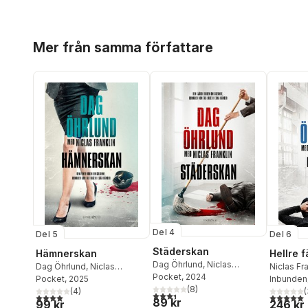
Hoppa över listan
Mer från samma författare
Del 4
Del 5
Del 6
Städerskan
Hämnerskan
Hellre f
Dag Öhrlund
,
Niclas
Dag Öhrlund
,
Niclas
Niclas Fra
Franklin
Pocket
, 2024
Franklin
Pocket
, 2025
Öhrlund
Inbunden
(
8
)
(
4
)
(
3,4
utav 5 stjärnor. Totalt antal röster:
4,0
utav 5 stjärnor. Totalt antal röster:
5,0
utav 5 
89 kr
99 kr
246 kr