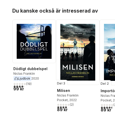
Hoppa över listan
Du kanske också är intresserad av
Dödligt dubbelspel
Niclas Franklin
Ljudbok
2020
Del 3
Del 2
(
19
)
4,2
utav 5 stjärnor. Totalt antal röster:
99 kr
Milisen
Importö
Niclas Franklin
Niclas Fra
Pocket
, 2022
Pocket
, 
(
2
)
(
4,0
utav 5 stjärnor. Totalt antal röster:
4,5
utav 5 
89 kr
89 kr