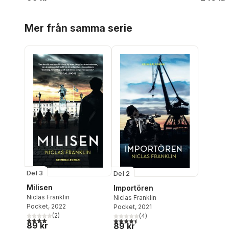
Hoppa över listan
Mer från samma serie
Del 3
Del 2
Milisen
Importören
Niclas Franklin
Niclas Franklin
Pocket
, 2022
Pocket
, 2021
(
2
)
(
4
)
4,0
utav 5 stjärnor. Totalt antal röster:
4,5
utav 5 stjärnor. Totalt antal röster:
89 kr
89 kr