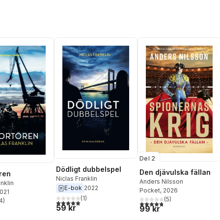
Del 2
Dödligt dubbelspel
Den djävulska fällan
ren
Niclas Franklin
Anders Nilsson
nklin
E-bok
2022
Pocket
, 2026
2021
(
1
)
(
5
)
4
)
5,0
utav 5 stjärnor. Totalt antal röster:
4,8
utav 5 stjärnor. Totalt ant
stjärnor. Totalt antal röster:
59 kr
99 kr