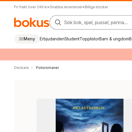
Fri frakt över 249 kr
•
Snabba leveranser
•
Billiga böcker
Sök bok, spel, pussel, penna...
Meny
Erbjudanden
Student
Topplistor
Barn & ungdom
B
Deckare
Polisromaner