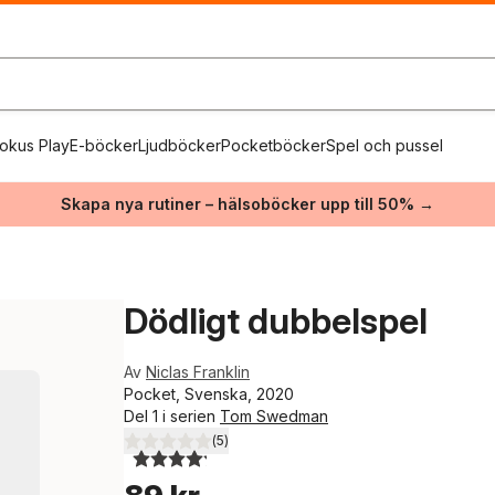
okus Play
E-böcker
Ljudböcker
Pocketböcker
Spel och pussel
Skapa nya rutiner – hälsoböcker upp till 50% →
Dödligt dubbelspel
Av
Niclas Franklin
Pocket, Svenska, 2020
Del 1 i serien
Tom Swedman
(
5
)
4,2
utav 5 stjärnor. Totalt antal röster: