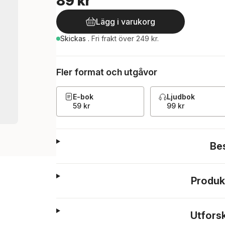
89 kr
Lägg i varukorg
Skickas
.
Fri frakt över 249 kr.
Fler format och utgåvor
E-bok
Ljudbok
59 kr
99 kr
Be
Produk
Utfors