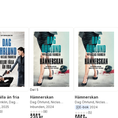
Del 5
älla än fria
Hämnerskan
Hämnerskan
nklin
,
Dag
Dag Öhrlund
,
Niclas
Dag Öhrlund
,
Niclas
, 2025
Franklin
Inbunden
, 2024
Franklin
E-bok
2024
3
)
(
8
)
(
5
)
stjärnor. Totalt antal röster:
4,1
utav 5 stjärnor. Totalt antal röster:
3,8
utav 5 stjärnor. Totalt ant
235 kr
149 kr