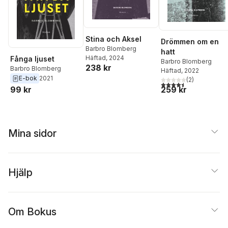
Winberg Sääf
,
Eva
Ullerud
Stina och Aksel
Drömmen om en
Barbro Blomberg
hatt
Häftad
, 2024
Fånga ljuset
Barbro Blomberg
238 kr
Barbro Blomberg
Häftad
, 2022
E-bok
2021
(
2
)
4,5
utav 5 stjärnor. Tota
259 kr
99 kr
Mina sidor
Hjälp
Om Bokus