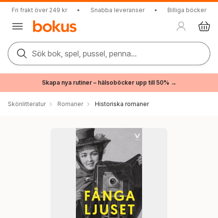
Fri frakt över 249 kr
•
Snabba leveranser
•
Billiga böcker
Sök bok, spel, pussel, penna...
Skapa nya rutiner – hälsoböcker upp till 50% →
Skönlitteratur
Romaner
Historiska romaner