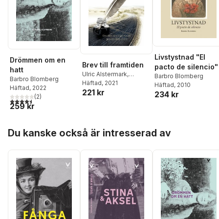
Livstystnad "El
Drömmen om en
Brev till framtiden
pacto de silencio"
hatt
Ulric Alstermark
,
Barbro Blomberg
Barbro Blomberg
Staffan Bengtsson
Häftad
, 2021
,
Häftad
, 2010
Häftad
, 2022
221 kr
Jane Betts
,
Barbro
234 kr
(
2
)
4,5
utav 5 stjärnor. Totalt antal röster:
Blomberg
,
Eta
259 kr
Christensson
,
Per
Garthon
,
Bo Gentili
,
Lars
Hoppa över listan
Hansare
,
Cecilia
Du kanske också är intresserad av
Hultberg
,
Henrik
Johansson
,
Ulf
Malmqvist
,
Tage
Olsson
,
Susanne
Pelger
,
Goy Persson
,
Tina K. Persson
,
Carina
Sigebo Roswall
,
Sören
Sommelius
,
Andreas
Svanberg
,
Annica
Swanström
,
Anna