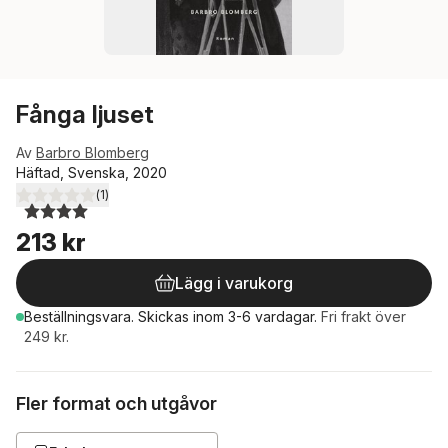
Fånga ljuset
Av
Barbro Blomberg
Häftad, Svenska, 2020
(
1
)
4,0
utav 5 stjärnor. Totalt antal röster:
213 kr
Lägg i varukorg
Beställningsvara.
Skickas
inom 3-6 vardagar
.
Fri frakt över
249 kr.
Fler format och utgåvor