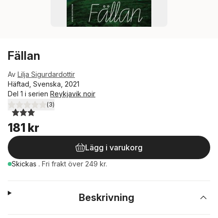
Fällan
Av
Lilja Sigurdardottir
Häftad, Svenska, 2021
Del 1 i serien
Reykjavik noir
(
3
)
3,0
utav 5 stjärnor. Totalt antal röster:
181 kr
Lägg i varukorg
Skickas
.
Fri frakt över 249 kr.
Beskrivning