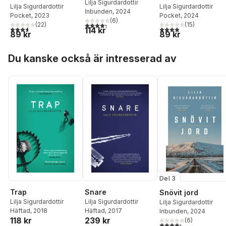
Lilja Sigurdardottir
Lilja Sigurdardottir
Lilja Sigurdardottir
Inbunden
, 2024
Pocket
, 2023
Pocket
, 2024
(
6
)
4,3
utav 5 stjärnor. Totalt antal röster:
(
22
)
(
15
)
3,6
utav 5 stjärnor. Totalt antal röster:
3,9
utav 5 stjärnor. Tota
114 kr
89 kr
89 kr
Hoppa över listan
Du kanske också är intresserad av
Del 3
Trap
Snare
Snövit jord
Lilja Sigurdardottir
Lilja Sigurdardottir
Lilja Sigurdardottir
Häftad
, 2018
Häftad
, 2017
Inbunden
, 2024
118 kr
239 kr
(
6
)
4,3
utav 5 stjärnor. Tota