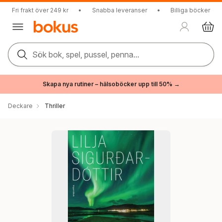
Fri frakt över 249 kr
•
Snabba leveranser
•
Billiga böcker
Sök bok, spel, pussel, penna...
Skapa nya rutiner – hälsoböcker upp till 50% →
Deckare
Thriller