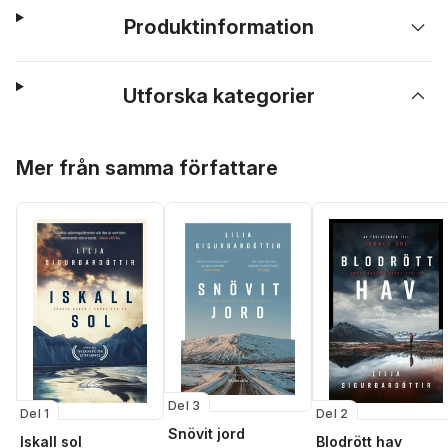
Produktinformation
Utforska kategorier
Hoppa över listan
Mer från samma författare
Del 3
Del 1
Del 2
Snövit jord
Iskall sol
Blodrött hav