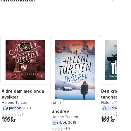
Äldre dam med onda
Den krossade
avsikter
tanghästen
Helene Tursten
Helene Tursten
Del 3
Ljudbok
2020
Ljudbok
2021
l röster:
Snödrev
(
55
)
(
20
)
3,9
utav 5 stjärnor. Totalt antal röster:
4,1
utav 5 stjärnor.
Helene Tursten
109 kr
169 kr
E-bok
2018
(
1
)
4,0
utav 5 stjärnor. Totalt antal röster: