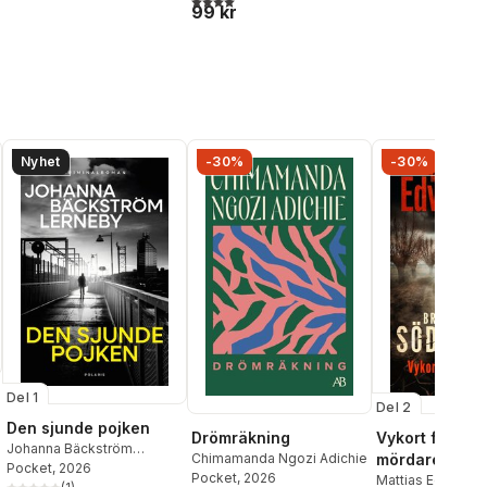
99 kr
Nyhet
-30%
-30%
Del 1
Del 2
Den sjunde pojken
Drömräkning
Vykort från en
Johanna Bäckström
Chimamanda Ngozi Adichie
mördare
Lerneby
Pocket
, 2026
Pocket
, 2026
Mattias Edvards