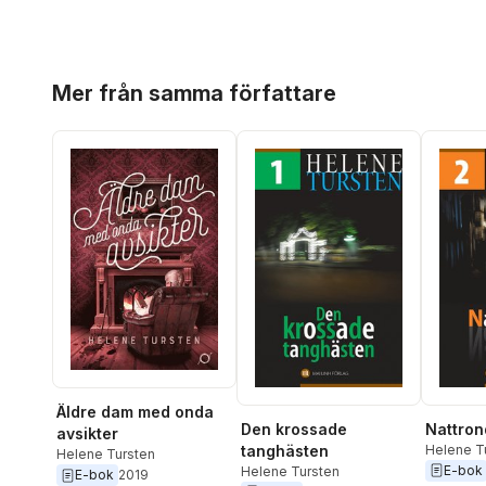
Hoppa över listan
Mer från samma författare
Äldre dam med onda
Den krossade
Nattron
avsikter
tanghästen
Helene T
Helene Tursten
E-bok
Helene Tursten
E-bok
2019