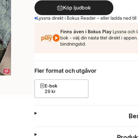
Köp ljudbok
Lyssna direkt i Bokus Reader – eller ladda ned till
Finns även i Bokus Play
Lyssna och l
bok - välj din nästa titel direkt i appe
bindningstid.
Fler format och utgåvor
E-bok
29 kr
Be
Produk