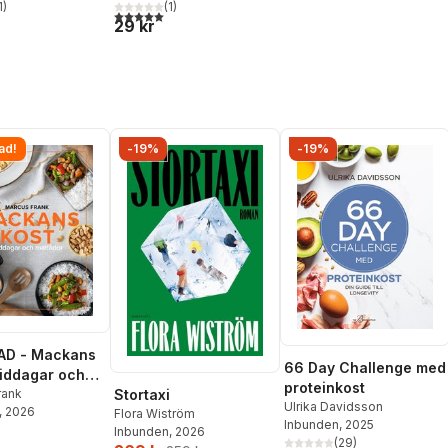
1
)
(
1
)
stjärnor. Totalt antal röster:
5,0
utav 5 stjärnor. Totalt antal röster:
29 kr
ad!
-19%
-19%
AD - Mackans
66 Day Challenge med
Middagar och
proteinkost
r
rank
Stortaxi
Ulrika Davidsson
, 2026
Flora Wiström
Inbunden
, 2025
Inbunden
, 2026
(
29
)