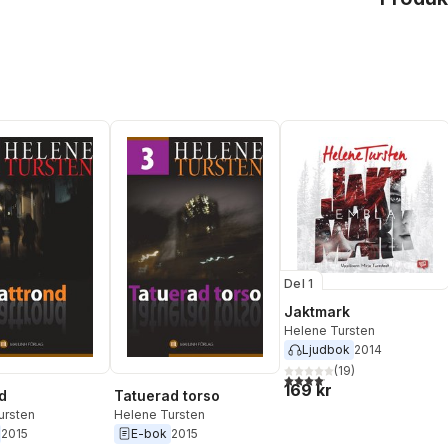
Del 1
Jaktmark
Helene Tursten
Ljudbok
2014
(
19
)
4,1
utav 5 stjärnor. Totalt anta
169 kr
d
Tatuerad torso
ursten
Helene Tursten
2015
E-bok
2015