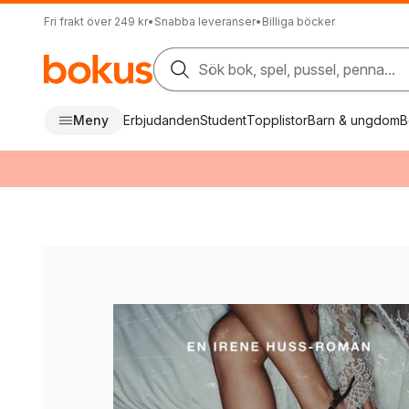
Fri frakt över 249 kr
•
Snabba leveranser
•
Billiga böcker
Sök bok, spel, pussel, penna...
Meny
Erbjudanden
Student
Topplistor
Barn & ungdom
B