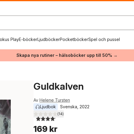
okus Play
E-böcker
Ljudböcker
Pocketböcker
Spel och pussel
Skapa nya rutiner – hälsoböcker upp till 50% →
Guldkalven
Av
Helene Tursten
Ljudbok
Svenska
, 
2022
(
14
)
4,1
utav 5 stjärnor. Totalt antal röster:
169 kr