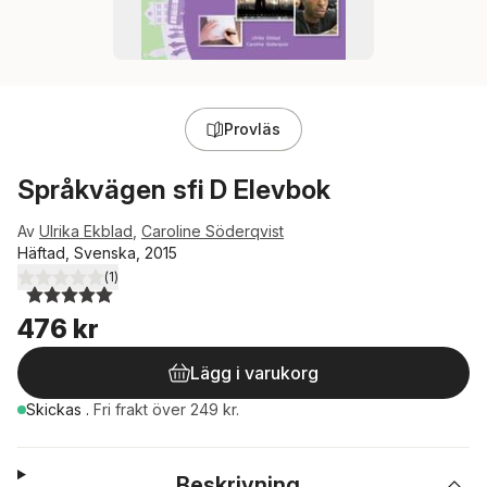
Provläs
Språkvägen sfi D Elevbok
Av
Ulrika Ekblad
,
Caroline Söderqvist
Häftad, Svenska, 2015
(
1
)
5,0
utav 5 stjärnor. Totalt antal röster:
476 kr
Lägg i varukorg
Skickas
.
Fri frakt över 249 kr.
Beskrivning