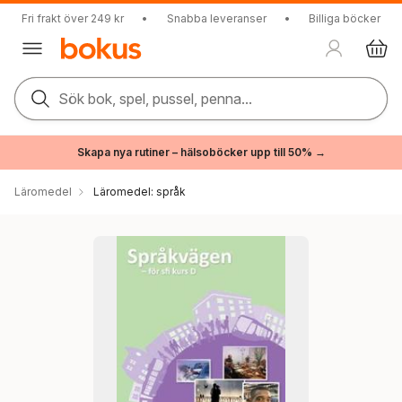
Fri frakt över 249 kr
•
Snabba leveranser
•
Billiga böcker
Sök bok, spel, pussel, penna...
Skapa nya rutiner – hälsoböcker upp till 50% →
Läromedel
Läromedel: språk