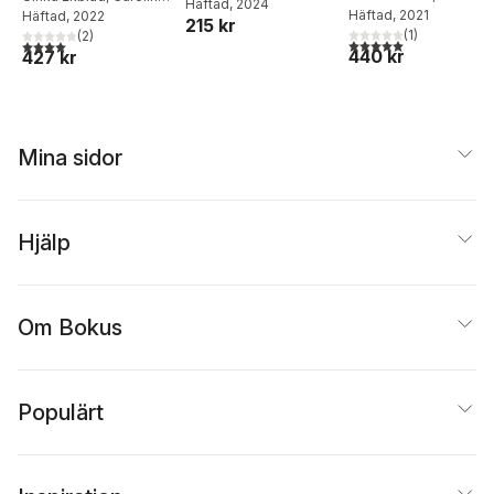
Söderqvist
Häftad
, 2024
Söderqvist
Häftad
, 2021
Söderqvist
Häftad
, 2022
215 kr
(
1
)
(
2
)
5,0
utav 5 stjärnor. Tota
4,0
utav 5 stjärnor. Totalt antal röster:
440 kr
427 kr
Mina sidor
Hjälp
Om Bokus
Populärt