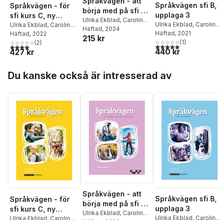
Språkvägen - att
Språkvägen sfi B,
Språkvägen - för
börja med på sfi 2B
upplaga 3
sfi kurs C, ny
och 3C
Ulrika Ekblad
,
Caroline
Ulrika Ekblad
,
Caroline
upplaga
Ulrika Ekblad
,
Caroline
Söderqvist
Häftad
, 2024
Söderqvist
Häftad
, 2021
Söderqvist
Häftad
, 2022
215 kr
(
1
)
(
2
)
5,0
utav 5 stjärnor. Tota
4,0
utav 5 stjärnor. Totalt antal röster:
440 kr
427 kr
Hoppa över listan
Du kanske också är intresserad av
Språkvägen - att
Språkvägen sfi B,
Språkvägen - för
börja med på sfi 2B
upplaga 3
sfi kurs C, ny
och 3C
Ulrika Ekblad
,
Caroline
Ulrika Ekblad
,
Caroline
upplaga
Ulrika Ekblad
,
Caroline