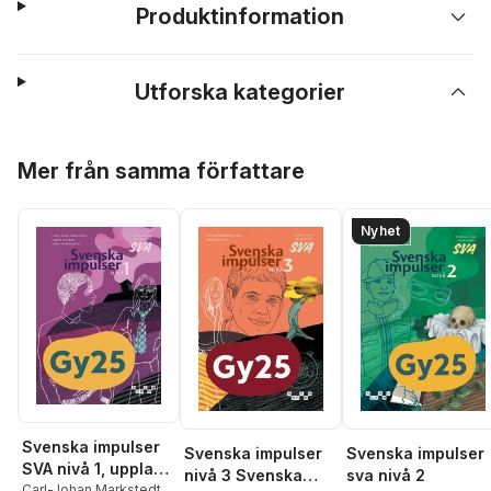
Produktinformation
Utforska kategorier
Hoppa över listan
Mer från samma författare
Nyhet
Svenska impulser
Svenska impulser
Svenska impulser
SVA nivå 1, upplaga
sva nivå 2
nivå 3 Svenska
2
Carl-Johan Markstedt
,