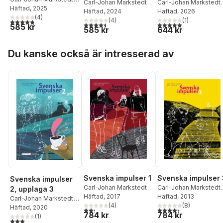
Carl-Johan Markstedt
,
som andraspråk,
Carl-Johan Markstedt
,
Sofia Löwenhielm
Häftad
, 2025
,
Simon Bogren
Häftad
, 2026
,
Sofia
Simon Bogren
Häftad
, 2024
upplaga 2
Simon Bogren
(
4
)
Löwenhielm
(
1
)
(
4
)
4,8
utav 5 stjärnor. Totalt antal röster:
5,0
utav 5 stjärnor. Tota
4,5
utav 5 stjärnor. Totalt antal röster:
585 kr
644 kr
585 kr
Hoppa över listan
Du kanske också är intresserad av
Svenska impulser 1
Svenska impulser 
Svenska impulser
Carl-Johan Markstedt
,
Carl-Johan Markstedt
,
2, upplaga 3
Sven Eriksson
Häftad
, 2017
Sven Eriksson
Häftad
, 2013
Carl-Johan Markstedt
,
(
4
)
(
8
)
Sven Eriksson
Häftad
, 2020
2,3
utav 5 stjärnor. Totalt antal röster:
4,3
utav 5 stjärnor. Tota
784 kr
784 kr
(
1
)
3,0
utav 5 stjärnor. Totalt antal röster: