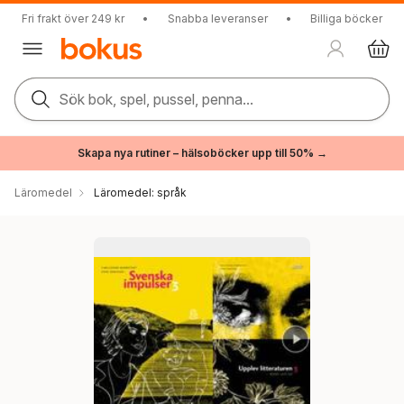
Fri frakt över 249 kr
•
Snabba leveranser
•
Billiga böcker
Sök bok, spel, pussel, penna...
Skapa nya rutiner – hälsoböcker upp till 50% →
Läromedel
Läromedel: språk