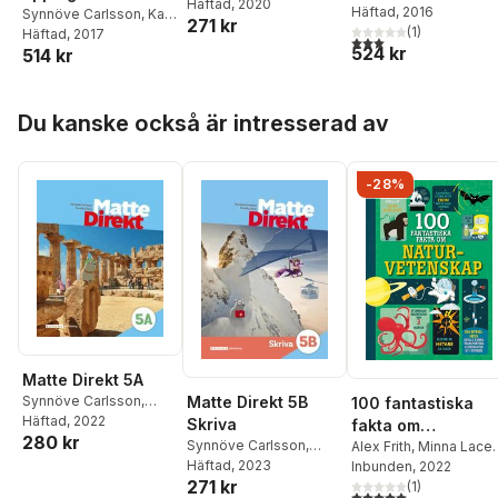
Pernilla Falck
Häftad
, 2020
Bertil Hake
Häftad
, 2016
Synnöve Carlsson
,
Karl
271 kr
(
1
)
Bertil Hake
Häftad
, 2017
,
Birgitta
3,0
utav 5 stjärnor. Tota
524 kr
514 kr
Öberg
Hoppa över listan
Du kanske också är intresserad av
-28%
Matte Direkt 5A
Matte Direkt 5B
Synnöve Carlsson
,
100 fantastiska
Pernilla Falck
Häftad
, 2022
Skriva
fakta om
280 kr
Synnöve Carlsson
,
naturvetenskap
Alex Frith
,
Minna Lace
Pernilla Falck
Häftad
, 2023
Jerome Martin
Inbunden
, 2022
,
271 kr
Jonathan Melmoth
(
1
)
5,0
utav 5 stjärnor. Tota