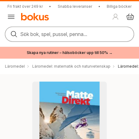
Fri frakt över 249 kr
•
Snabba leveranser
•
Billiga böcker
Sök bok, spel, pussel, penna...
Skapa nya rutiner – hälsoböcker upp till 50% →
Läromedel
Läromedel: matematik och naturvetenskap
Läromedel: