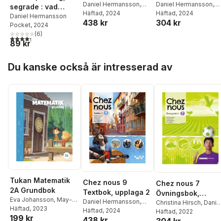
upplaga 2
Daniel Hermansson
,
Daniel Hermansson
,
segrade : vad
Christina Hirsch
Häftad
, 2024
,
Gunill
Christina Hirsch
Häftad
, 2024
,
Gunilla
antikens fältherrar
Daniel Hermansson
304 kr
438 kr
Norén
,
Lena
Norén
,
Lena
Pocket
, 2024
lär oss om makten
Wilhelmsson
,
Matts
Vilhelmsson
,
Matts
(
6
)
och människan
4,3
utav 5 stjärnor. Totalt antal röster:
Winblad
Winblad
89 kr
Hoppa över listan
Du kanske också är intresserad av
Tukan Matematik
Chez nous 9
Chez nous 7
2A Grundbok
Textbok, upplaga 2
Övningsbok,
Eva Johansson
,
May-
Daniel Hermansson
,
upplaga 2
Christina Hirsch
,
Danie
Else Nohr
Häftad
, 2023
,
Hanne Dahl
Christina Hirsch
Häftad
, 2024
,
Gunilla
Hermansson
Häftad
, 2022
,
Lena
199 kr
438 kr
Norén
,
Lena
Wilhelmsson
,
Matts