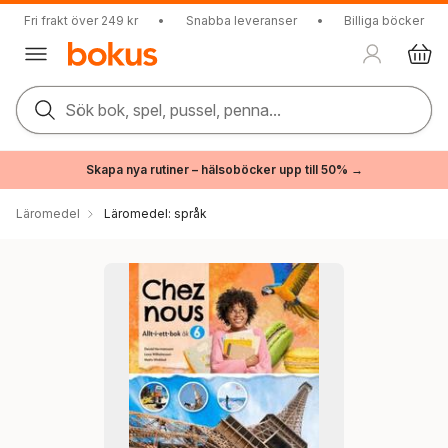
Fri frakt över 249 kr
•
Snabba leveranser
•
Billiga böcker
Sök bok, spel, pussel, penna...
Skapa nya rutiner – hälsoböcker upp till 50% →
Läromedel
Läromedel: språk