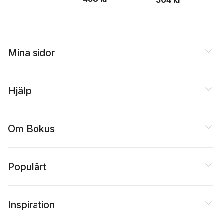
304 kr
Vilhelmsson
,
Matts
Winblad
Winblad
Mina sidor
Hjälp
Om Bokus
Populärt
Inspiration