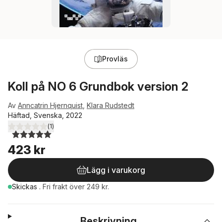
Provläs
Koll på NO 6 Grundbok version 2
Av
Anncatrin Hjernquist
,
Klara Rudstedt
Häftad, Svenska, 2022
(
1
)
5,0
utav 5 stjärnor. Totalt antal röster:
423 kr
Lägg i varukorg
Skickas
.
Fri frakt över 249 kr.
Beskrivning