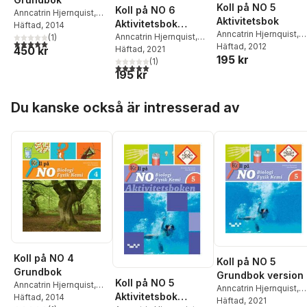
Koll på NO 5
Koll på NO 6
Anncatrin Hjernquist
,
Aktivitetsbok
Aktivitetsbok
Klara Rudstedt
Häftad
, 2014
Anncatrin Hjernquist
,
version 2
Anncatrin Hjernquist
,
(
1
)
5,0
utav 5 stjärnor. Totalt antal röster:
Klara Rudstedt
Häftad
, 2012
Klara Rudstedt
Häftad
, 2021
450 kr
195 kr
(
1
)
5,0
utav 5 stjärnor. Totalt antal röster:
195 kr
Hoppa över listan
Du kanske också är intresserad av
Koll på NO 4
Koll på NO 5
Grundbok
Grundbok version
Koll på NO 5
Anncatrin Hjernquist
,
Anncatrin Hjernquist
,
Aktivitetsbok
Klara Rudstedt
Häftad
, 2014
Klara Rudstedt
Häftad
, 2021