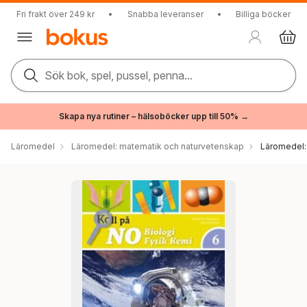
Fri frakt över 249 kr
•
Snabba leveranser
•
Billiga böcker
Sök bok, spel, pussel, penna...
Skapa nya rutiner – hälsoböcker upp till 50% →
Läromedel
Läromedel: matematik och naturvetenskap
Läromedel: