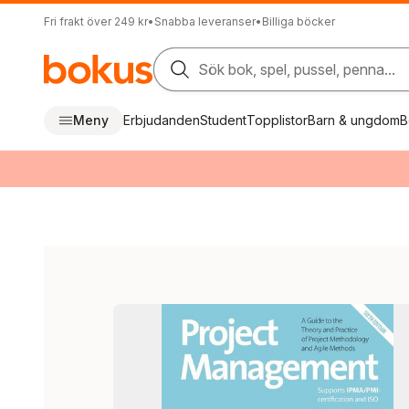
Fri frakt över 249 kr
•
Snabba leveranser
•
Billiga böcker
Sök bok, spel, pussel, penna...
Meny
Erbjudanden
Student
Topplistor
Barn & ungdom
B