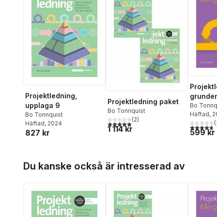
Projekt
Projektledning,
grunde
Projektledning paket
upplaga 9
Bo Tonnq
Bo Tonnquist
Häftad
, 
Bo Tonnquist
(
2
)
(
5,0
utav 5 stjärnor. Totalt antal röster:
Häftad
, 2024
4,7
utav 5 
1 114 kr
599 kr
827 kr
Hoppa över listan
Du kanske också är intresserad av