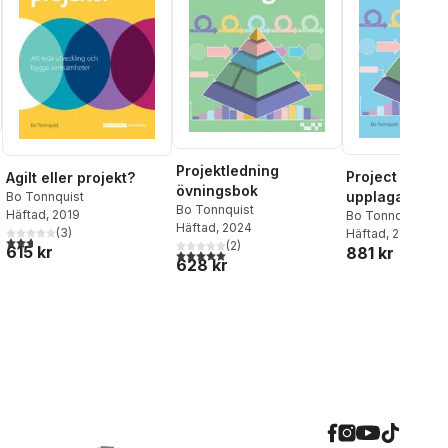
Projektledning
Project Mana
Agilt eller projekt?
övningsbok
upplaga 6
Bo Tonnquist
Bo Tonnquist
Häftad
, 2019
Bo Tonnquist
Häftad
, 2024
(
3
)
Häftad
, 2024
2,7
utav 5 stjärnor. Totalt antal röster:
(
2
)
615 kr
881 kr
5,0
utav 5 stjärnor. Totalt antal röster:
628 kr