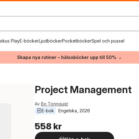
okus Play
E-böcker
Ljudböcker
Pocketböcker
Spel och pussel
Skapa nya rutiner – hälsoböcker upp till 50% →
Project Management
Av
Bo Tonnquist
E-bok
Engelska
, 
2026
558 kr