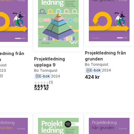
Projektledning från
ledning från
Projektledning
grunden
n
upplaga 9
Bo Tonnquist
uist
E-bok
2024
Bo Tonnquist
2023
3
)
E-bok
2024
424 kr
stjärnor. Totalt antal röster:
(
1
)
5,0
utav 5 stjärnor. Totalt antal röster:
527 kr