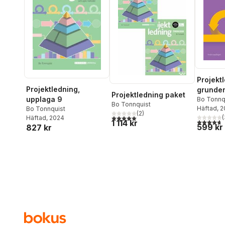
Projekt
Projektledning,
grunde
Projektledning paket
upplaga 9
Bo Tonnq
Bo Tonnquist
Häftad
, 
Bo Tonnquist
(
2
)
(
5,0
utav 5 stjärnor. Totalt antal röster:
Häftad
, 2024
4,7
utav 5 
1 114 kr
599 kr
827 kr