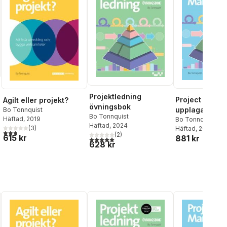
Projektledning
Project Mana
Agilt eller projekt?
övningsbok
upplaga 6
Bo Tonnquist
Bo Tonnquist
Häftad
, 2019
Bo Tonnquist
Häftad
, 2024
(
3
)
Häftad
, 2024
2,7
utav 5 stjärnor. Totalt antal röster:
(
2
)
615 kr
881 kr
5,0
utav 5 stjärnor. Totalt antal röster:
628 kr