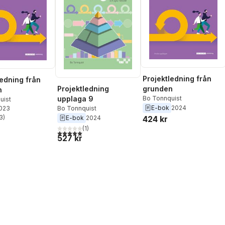
Projektledning från
ledning från
Projektledning
grunden
n
upplaga 9
Bo Tonnquist
uist
E-bok
2024
Bo Tonnquist
2023
3
)
E-bok
2024
424 kr
stjärnor. Totalt antal röster:
(
1
)
5,0
utav 5 stjärnor. Totalt antal röster:
527 kr