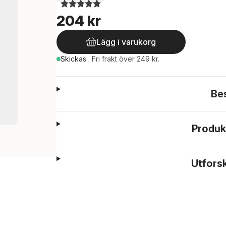
204 kr
Lägg i varukorg
Skickas
.
Fri frakt över 249 kr.
Be
Produk
Utfors