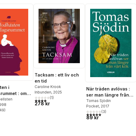
Tacksam : ett liv och
en tid
Caroline Krook
ten i
När träden avlövas :
Inbunden
, 2025
rummet : om
ser man längre från
(
1
)
oende och om
llsten
4,0
utav 5 stjärnor. Totalt antal röster:
vårt kök
Tomas Sjödin
278 kr
1998
ed barnet
Pocket
, 2017
49
)
s
(
3
)
stjärnor. Totalt antal röster:
5,0
utav 5 stjärnor. Totalt ant
89 kr