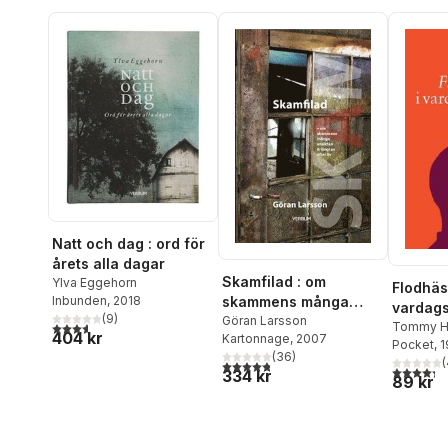
Natt och dag : ord för
årets alla dagar
Skamfilad : om
Ylva Eggehorn
Flodhäs
Inbunden
, 2018
skammens många
vardags
(
9
)
ansikten & längtan
Göran Larsson
3,6
utav 5 stjärnor. Totalt antal röster:
medber
Tommy He
404 kr
Kartonnage
, 2007
efter liv
Pocket
, 
mötet m
(
36
)
(
4,8
utav 5 stjärnor. Totalt antal röster:
inom os
4,3
utav 5 
334 kr
89 kr