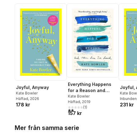
Everything Happens
Joyful, Anyway
Joyful,
for a Reason and
Kate Bowler
Kate Bow
Other Lies I've Loved
Kate Bowler
Häftad
, 2026
Inbunden
Häftad
, 2019
178 kr
231 kr
(
1
)
2,0
utav 5 stjärnor. Totalt antal röster:
157 kr
Hoppa över listan
Mer från samma serie