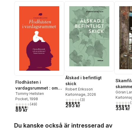
Älskad i befintligt
Skamfil
Flodhästen i
skick
skamme
vardagsrummet : om
Robert Eriksson
ansikte
Göran La
medberoende och om
Tommy Hellsten
Kartonnage
, 2026
Kartonna
efter liv
Pocket
, 1998
mötet med barnet
(
3
)
5,0
utav 5 stjärnor. Totalt antal röster:
(
(
49
)
293 kr
4,8
utav 5 
inom oss
4,3
utav 5 stjärnor. Totalt antal röster:
334 kr
89 kr
Hoppa över listan
Du kanske också är intresserad av