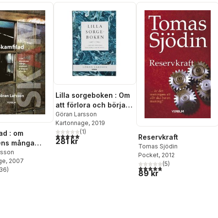
Lilla sorgeboken : Om
att förlora och börja
om på nytt
Göran Larsson
Kartonnage
, 2019
(
1
)
ad : om
5,0
utav 5 stjärnor. Totalt antal röster:
Reservkraft
281 kr
ns många
Tomas Sjödin
n & längtan
rsson
Pocket
, 2012
ge
, 2007
(
5
)
4,8
utav 5 stjärnor. Totalt ant
36
)
89 kr
stjärnor. Totalt antal röster: