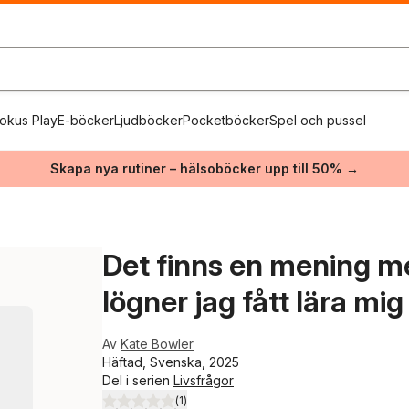
okus Play
E-böcker
Ljudböcker
Pocketböcker
Spel och pussel
Skapa nya rutiner – hälsoböcker upp till 50% →
Det finns en mening me
lögner jag fått lära mig
Av
Kate Bowler
Häftad, Svenska, 2025
Del i serien
Livsfrågor
(
1
)
5,0
utav 5 stjärnor. Totalt antal röster: