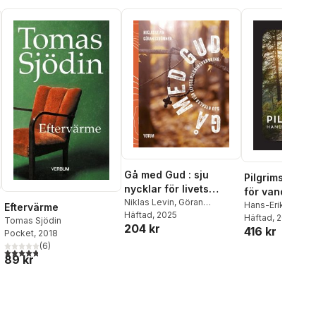
Gå med Gud : sju
Pilgrimsliv : 
nycklar för livets
för vandrare
pilgrimsvandring
Niklas Levin
,
Göran
Hans-Erik Lindst
Eftervärme
Strömner
Häftad
, 2025
Häftad
, 2022
Tomas Sjödin
204 kr
416 kr
Pocket
, 2018
(
6
)
4,8
utav 5 stjärnor. Totalt antal röster:
89 kr
al röster: