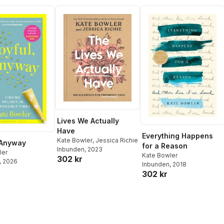
Lives We Actually
Have
Everything Happens
Kate Bowler
,
Jessica Richie
 Anyway
for a Reason
Inbunden
, 2023
ler
Kate Bowler
302 kr
, 2026
Inbunden
, 2018
302 kr