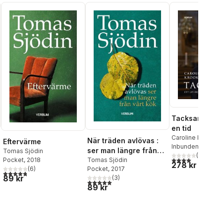
Tacksam : ett 
en tid
Caroline Krook
När träden avlövas :
Eftervärme
Inbunden
, 2025
ser man längre från
Tomas Sjödin
(
1
)
4,0
utav 5 stjärnor
Pocket
, 2018
vårt kök
Tomas Sjödin
278 kr
(
6
)
Pocket
, 2017
al röster:
4,8
utav 5 stjärnor. Totalt antal röster:
89 kr
(
3
)
5,0
utav 5 stjärnor. Totalt antal röster:
89 kr