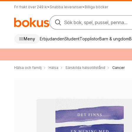
Fri frakt över 249 kr
•
Snabba leveranser
•
Billiga böcker
Sök bok, spel, pussel, penna...
Meny
Erbjudanden
Student
Topplistor
Barn & ungdom
B
Hälsa och familj
Hälsa
Särskilda hälsotillstånd
Cancer