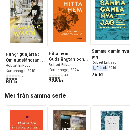
Samma gamla nya
Hitta hem :
Hungrigt hjärta :
jag
Gudslängtan och
Om gudslängtan,
Robert Eriksson
ditt sanna jag
Robert Eriksson
livssmärta och
Robert Eriksson
E-bok
2016
Kartonnage
, 2024
Kartonnage
, 2018
Springsteen
79 kr
(
4
)
(
2
)
3,8
utav 5 stjärnor. Totalt antal röster:
4,0
utav 5 stjärnor. Totalt antal röster:
286 kr
69 kr
Hoppa över listan
Mer från samma serie