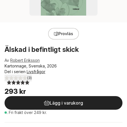
Provläs
Älskad i befintligt skick
Av
Robert Eriksson
Kartonnage, Svenska, 2026
Del i serien
Livsfrågor
(
3
)
5,0
utav 5 stjärnor. Totalt antal röster:
293 kr
Lägg i varukorg
.
Fri frakt över 249 kr.