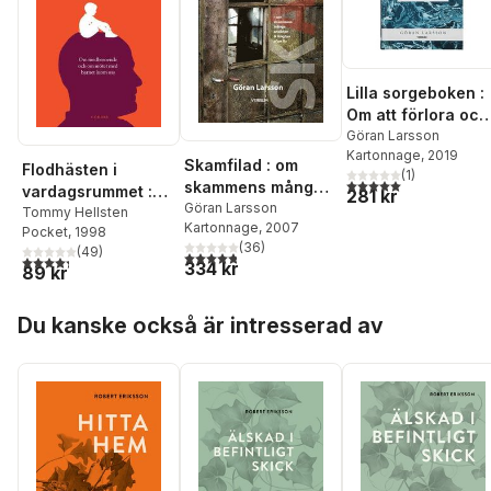
Lilla sorgeboken :
Om att förlora och
börja om på nytt
Göran Larsson
Kartonnage
, 2019
Skamfilad : om
Flodhästen i
(
1
)
5,0
utav 5 stjärnor. Tota
skammens många
vardagsrummet :
281 kr
ansikten & längtan
Göran Larsson
om medberoende
Tommy Hellsten
Kartonnage
, 2007
efter liv
Pocket
, 1998
och om mötet med
(
36
)
(
49
)
4,8
utav 5 stjärnor. Totalt antal röster:
barnet inom oss
4,3
utav 5 stjärnor. Totalt antal röster:
334 kr
89 kr
Hoppa över listan
Du kanske också är intresserad av