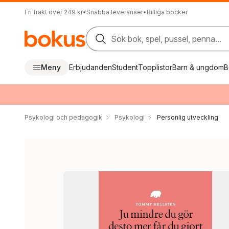
Fri frakt över 249 kr
•
Snabba leveranser
•
Billiga böcker
Sök bok, spel, pussel, penna...
Meny
Erbjudanden
Student
Topplistor
Barn & ungdom
B
Psykologi och pedagogik
Psykologi
Personlig utveckling