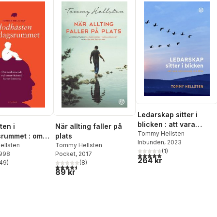
Ledarskap sitter i
blicken : att vara
ten i
När allting faller på
närvarande och äkta
Tommy Hellsten
rummet : om
plats
Inbunden
, 2023
oende och om
llsten
Tommy Hellsten
(
1
)
1998
Pocket
, 2017
5,0
utav 5 stjärnor. Totalt ant
ed barnet
264 kr
49
)
(
8
)
s
stjärnor. Totalt antal röster:
4,5
utav 5 stjärnor. Totalt antal röster:
89 kr