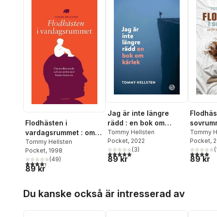
Jag är inte längre
Flodhäs
Flodhästen i
rädd : en bok om
sovrumm
vardagsrummet : om
kärlek
Tommy Hellsten
kan man
Tommy He
Pocket
, 2022
Pocket
, 
medberoende och om
Tommy Hellsten
frihet?
(
3
)
(
Pocket
, 1998
mötet med barnet
5,0
utav 5 stjärnor. Totalt antal röster:
4,0
utav 5 
89 kr
89 kr
(
49
)
inom oss
4,3
utav 5 stjärnor. Totalt antal röster:
89 kr
Hoppa över listan
Du kanske också är intresserad av