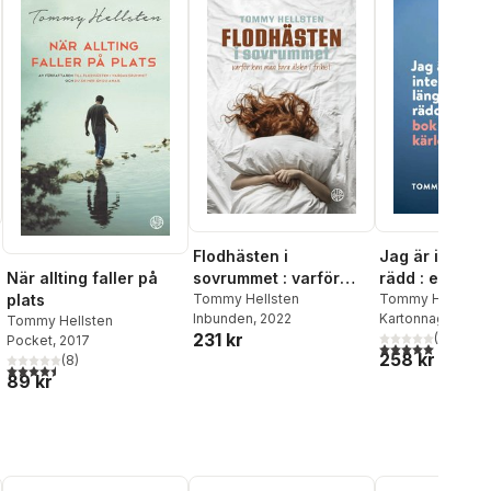
Flodhästen i
Jag är inte lä
När allting faller på
sovrummet : varför
rädd : en bok
plats
kan man bara älska i
Tommy Hellsten
kärlek
Tommy Hellsten
Inbunden
, 2022
Kartonnage
, 202
Tommy Hellsten
frihet?
231 kr
(
1
)
Pocket
, 2017
al röster:
5,0
utav 5 stjärnor.
258 kr
(
8
)
4,5
utav 5 stjärnor. Totalt antal röster:
89 kr