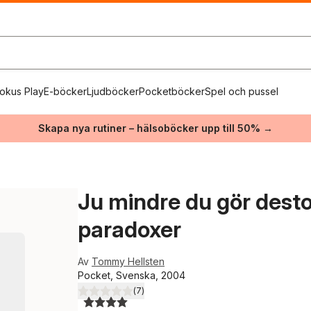
okus Play
E-böcker
Ljudböcker
Pocketböcker
Spel och pussel
Skapa nya rutiner – hälsoböcker upp till 50% →
Ju mindre du gör desto 
paradoxer
Av
Tommy Hellsten
Pocket, Svenska, 2004
(
7
)
4,0
utav 5 stjärnor. Totalt antal röster: