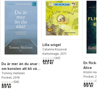
Lilla snigel
Catarina Kruusval
Kartonnage
, 2011
(
40
)
4,6
utav 5 stjärnor. Totalt antal röster:
123 kr
En flicka som 
Du är mer än du anar :
Alice
om konsten att bli vän
Kristin Hannah
med sin själ
Tommy Hellsten
Pocket
, 2025
al röster:
Pocket
, 2016
(
99
)
(
58
)
4,3
utav 5 stjärnor
4,0
utav 5 stjärnor. Totalt antal röster:
99 kr
89 kr