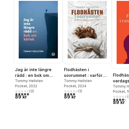
Jag är inte längre
Flodhästen i
Flodhäs
rädd : en bok om
sovrummet : varför
vardags
kärlek
Tommy Hellsten
kan man bara älska i
Tommy Hellsten
Pocket
, 2022
Pocket
, 2024
medber
Tommy He
frihet?
(
3
)
(
1
)
Pocket
, 
mötet m
5,0
utav 5 stjärnor. Totalt antal röster:
4,0
utav 5 stjärnor. Totalt antal röster:
89 kr
89 kr
(
inom os
4,3
utav 5 
89 kr