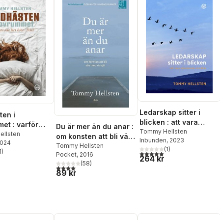
Ledarskap sitter i
ten i
blicken : att vara
et : varför
Du är mer än du anar :
närvarande och äkta
Tommy Hellsten
 bara älska i
llsten
om konsten att bli vän
Inbunden
, 2023
2024
med sin själ
Tommy Hellsten
(
1
)
1
)
5,0
utav 5 stjärnor. Totalt ant
Pocket
, 2016
stjärnor. Totalt antal röster:
264 kr
(
58
)
4,0
utav 5 stjärnor. Totalt antal röster:
89 kr