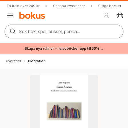
Fri frakt över 249 kr
•
Snabba leveranser
•
Billiga böcker
Sök bok, spel, pussel, penna...
Skapa nya rutiner – hälsoböcker upp till 50% →
Biografier
Biografier