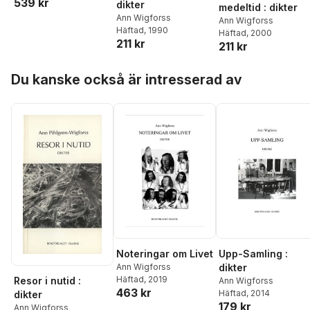
539 kr
dikter
medeltid : dikter
Ann Wigforss
Ann Wigforss
Häftad
, 1990
Häftad
, 2000
211 kr
211 kr
Hoppa över listan
Du kanske också är intresserad av
Noteringar om Livet
Upp-Samling :
Ann Wigforss
dikter
Häftad
, 2019
Resor i nutid :
Ann Wigforss
463 kr
Häftad
, 2014
dikter
179 kr
Ann Wigforss