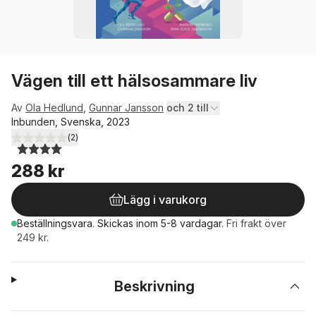
Vägen till ett hälsosammare liv
Av
Ola Hedlund
,
Gunnar Jansson
och 2 till
Inbunden, Svenska, 2023
(
2
)
4,0
utav 5 stjärnor. Totalt antal röster:
288 kr
Lägg i varukorg
Beställningsvara.
Skickas
inom 5-8 vardagar
.
Fri frakt över
249 kr.
Beskrivning