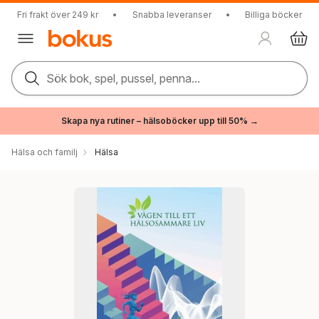
Fri frakt över 249 kr
•
Snabba leveranser
•
Billiga böcker
Sök bok, spel, pussel, penna...
Skapa nya rutiner – hälsoböcker upp till 50% →
Hälsa och familj
Hälsa