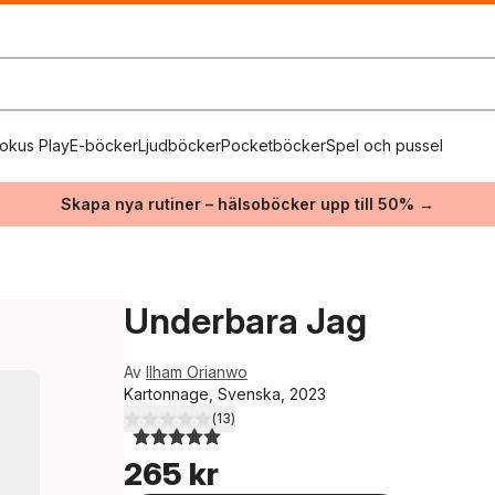
okus Play
E-böcker
Ljudböcker
Pocketböcker
Spel och pussel
Skapa nya rutiner – hälsoböcker upp till 50% →
Underbara Jag
Av
Ilham Orianwo
Kartonnage, Svenska, 2023
(
13
)
5,0
utav 5 stjärnor. Totalt antal röster:
265 kr