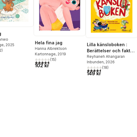
g
ianwo
Hela fina jag
Lilla känsloboken :
ge
, 2025
Hanna Albrektson
2
)
Berättelser och fakta
stjärnor. Totalt antal röster:
Kartonnage
, 2019
om känslor
Reyhaneh Ahangaran
(
15
)
4,7
utav 5 stjärnor. Totalt antal röster:
Inbunden
, 2026
102 kr
(
18
)
4,6
utav 5 stjärnor. Totalt ant
149 kr