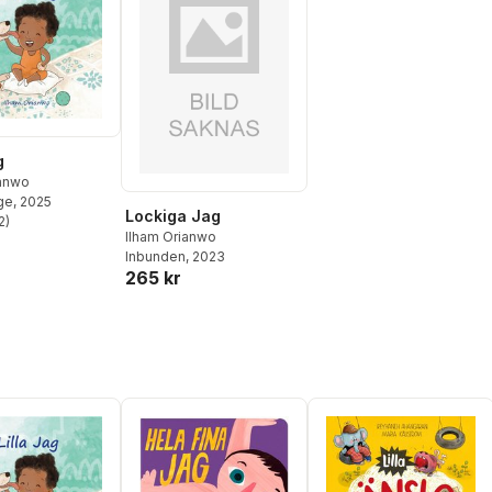
g
ianwo
ge
, 2025
Lockiga Jag
2
)
stjärnor. Totalt antal röster:
Ilham Orianwo
Inbunden
, 2023
265 kr