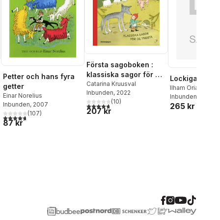
Första sagoboken :
klassiska sagor för de
Petter och hans fyra
Lockiga Jag
yngsta
Catarina Kruusval
getter
Ilham Orianwo
Inbunden
, 2022
Einar Norelius
Inbunden
, 2023
(
10
)
Inbunden
, 2007
265 kr
4,7
utav 5 stjärnor. Totalt antal röster:
207 kr
al röster:
(
107
)
4,7
utav 5 stjärnor. Totalt antal röster:
87 kr