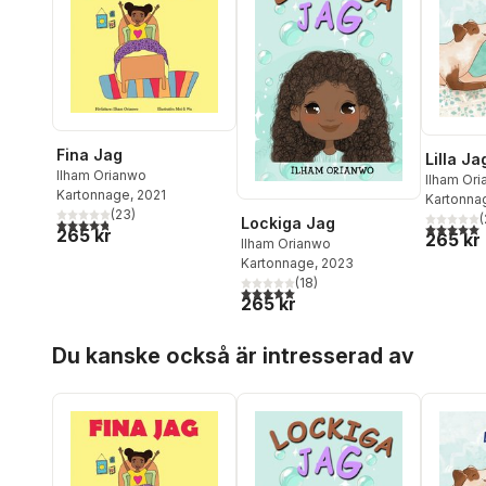
Fina Jag
Lilla Ja
Ilham Orianwo
Ilham Or
Kartonnage
, 2021
Kartonna
(
23
)
(
Lockiga Jag
4,8
utav 5 stjärnor. Totalt antal röster:
5,0
utav 5 
265 kr
265 kr
Ilham Orianwo
Kartonnage
, 2023
(
18
)
5,0
utav 5 stjärnor. Totalt antal röster:
265 kr
Hoppa över listan
Du kanske också är intresserad av