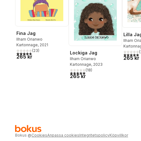
Fina Jag
Lilla Ja
Ilham Orianwo
Ilham Or
Kartonnage
, 2021
Kartonna
(
23
)
(
Lockiga Jag
4,8
utav 5 stjärnor. Totalt antal röster:
5,0
utav 5 
265 kr
265 kr
Ilham Orianwo
Kartonnage
, 2023
(
18
)
5,0
utav 5 stjärnor. Totalt antal röster:
265 kr
Bokus
@
Cookies
Anpassa cookies
Integritetspolicy
Köpvillkor