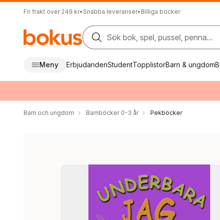
Fri frakt över 249 kr
•
Snabba leveranser
•
Billiga böcker
Sök bok, spel, pussel, penna...
Meny
Erbjudanden
Student
Topplistor
Barn & ungdom
B
Barn och ungdom
Barnböcker 0-3 år
Pekböcker