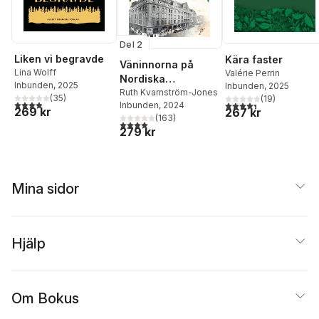
Del 2
Liken vi begravde
Kära faster
Väninnorna på
Lina Wolff
Valérie Perrin
Nordiska
Inbunden
, 2025
Inbunden
, 2025
Kompaniet
Ruth Kvarnström-Jones
(
35
)
(
19
)
3,9
utav 5 stjärnor. Totalt antal röster:
4,4
utav 5 stjärnor. Tota
Inbunden
, 2024
269 kr
267 kr
(
163
)
4,0
utav 5 stjärnor. Totalt antal röster:
279 kr
Mina sidor
Hjälp
Om Bokus