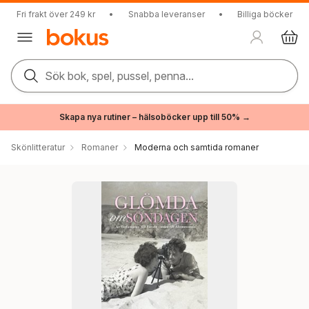
Fri frakt över 249 kr
•
Snabba leveranser
•
Billiga böcker
Sök bok, spel, pussel, penna...
Skapa nya rutiner – hälsoböcker upp till 50% →
Skönlitteratur
Romaner
Moderna och samtida romaner