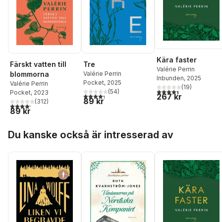
Kära faster
Färskt vatten till
Tre
Valérie Perrin
blommorna
Valérie Perrin
Inbunden
, 2025
Pocket
, 2025
Valérie Perrin
(
19
)
4,4
utav 5 stjärnor. Tota
(
54
)
Pocket
, 2023
4,3
utav 5 stjärnor. Totalt antal röster:
267 kr
89 kr
(
312
)
4,2
utav 5 stjärnor. Totalt antal röster:
89 kr
Hoppa över listan
Du kanske också är intresserad av