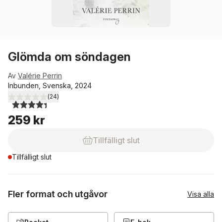
Glömda om söndagen
Av
Valérie Perrin
Inbunden, Svenska, 2024
(
24
)
4,4
utav 5 stjärnor. Totalt antal röster:
259 kr
Tillfälligt slut
Tillfälligt slut
Fler format och utgåvor
Visa alla