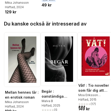
Mika Johansson
49 kr
Häftad
, 2024
129 kr
Hoppa över listan
Du kanske också är intresserad av
Våt! : Tio noveller
som får dig att
Begär :
Mellan hennes lår :
komma
Moa Eriksson
oanständiga
en erotisk roman
Sandberg
Häftad
, 2015
,
Johanna
berättelser
Malva B
Mika Johansson
Narberg
,
(
Daniel Möller
17
)
Häftad
, 2025
2,7
utav 5 stjärnor. Tota
Häftad
, 2024
149 kr
Eme Johansson
,
Malv
(
1
)