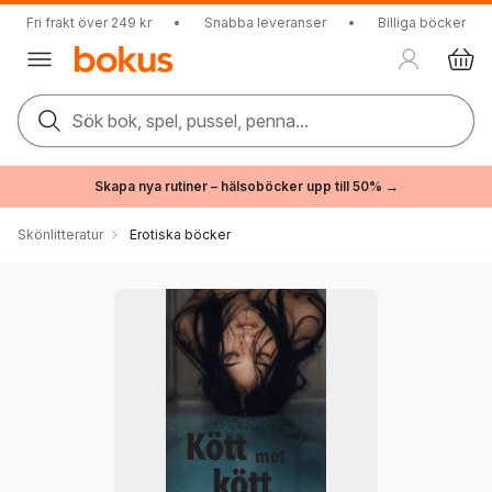
Fri frakt över 249 kr
•
Snabba leveranser
•
Billiga böcker
Sök bok, spel, pussel, penna...
Skapa nya rutiner – hälsoböcker upp till 50% →
Skönlitteratur
Erotiska böcker