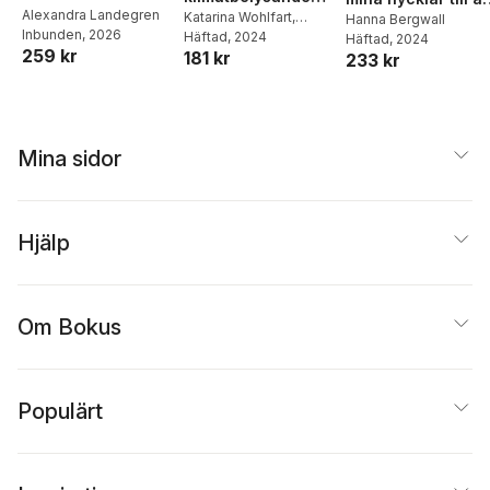
Alexandra Landegren
noveller
Katarina Wohlfart
,
bli frisk från en
Hanna Bergwall
Inbunden
, 2026
Linnéa Borg
Häftad
, 2024
,
Malin
Häftad
, 2024
ätstörning
259 kr
181 kr
Rosenfrost
,
Saga
233 kr
Stigsdotter
,
Alva
Altgård
,
Maja Lidbeck
,
Cecilia Wilhelmsson
,
Jennie Ljungberg
,
Mina sidor
Philip Stenström
,
Nina
Ehrgård Ejlertsson
Hjälp
Om Bokus
Populärt