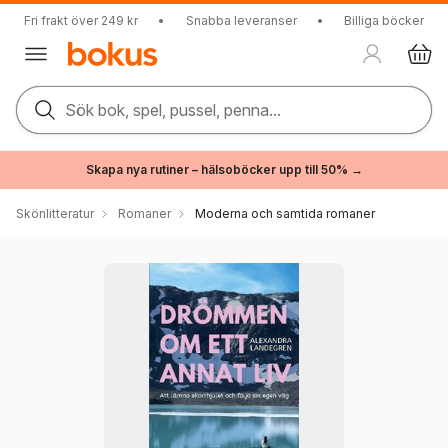
Fri frakt över 249 kr
•
Snabba leveranser
•
Billiga böcker
Sök bok, spel, pussel, penna...
Skapa nya rutiner – hälsoböcker upp till 50% →
Skönlitteratur
Romaner
Moderna och samtida romaner