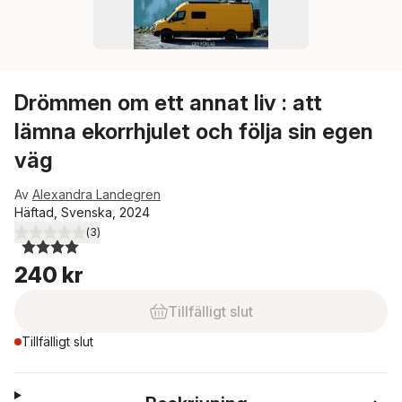
Drömmen om ett annat liv : att
lämna ekorrhjulet och följa sin egen
väg
Av
Alexandra Landegren
Häftad, Svenska, 2024
(
3
)
4,0
utav 5 stjärnor. Totalt antal röster:
240 kr
Tillfälligt slut
Tillfälligt slut