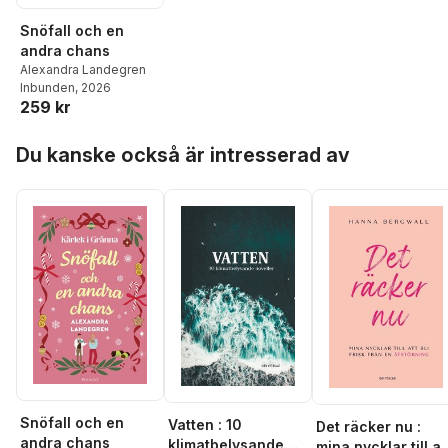
Snöfall och en
andra chans
Alexandra Landegren
Inbunden
, 2026
259 kr
Hoppa över listan
Du kanske också är intresserad av
Snöfall och en
Vatten : 10
Det räcker nu :
andra chans
klimatbelysande
mina nycklar till at