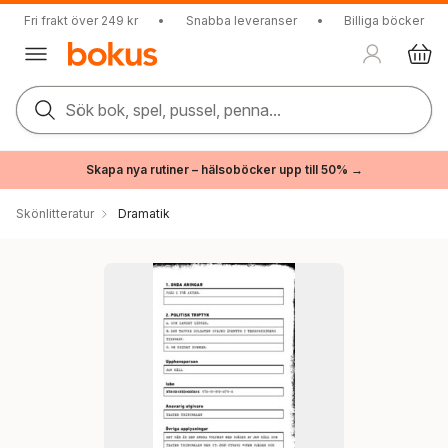
Fri frakt över 249 kr
•
Snabba leveranser
•
Billiga böcker
Sök bok, spel, pussel, penna...
Skapa nya rutiner – hälsoböcker upp till 50% →
Skönlitteratur
Dramatik