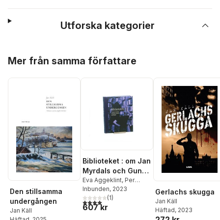
Utforska kategorier
Hoppa över listan
Mer från samma författare
Biblioteket : om Jan
Myrdals och Gun
Kessles samlingar
Eva Aggeklint
,
Per
Axelson
Inbunden
,
Stefan
, 2023
Den stillsamma
Gerlachs skugga
Arvidsson
(
1
,
)
Gunnela
undergången
Jan Käll
4,0
utav 5 stjärnor. Totalt antal röster:
607 kr
Björk
,
Anders
Häftad
, 2023
Jan Käll
Björnsson
,
Kjersti
272 kr
Häftad
, 2025