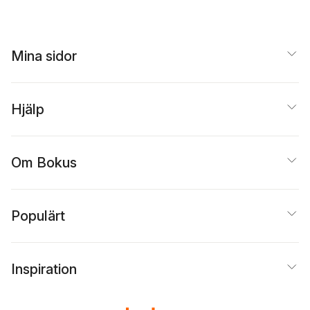
Dahllöf
,
Eva Dahlman
,
Vargö
Lasse Diding
,
Carl-
Göran Ekerwald
,
Solveig Giambanco
,
Mina sidor
Annika Hagström
,
Ant
Honkonen
,
Hans
Isaksson
,
Torsten
Jurell
,
Peter
Kadhammar
,
Jan-
Hjälp
Anders Karlsson
,
Jan
Käll
,
Sture Källberg
,
Benny Larsson
,
Anne
Lidén
,
Kalle Lind
,
Lass
Om Bokus
Litzén
,
Lennart
Lundberg
,
Åsa Mober
Jan Myrdal
,
Per Nygre
Carsten Palmaer
,
Björ
Populärt
Erik Rosin
,
Lill Sjöströ
Per Arne Skansen
,
Sören Sommelius
,
Kar
Z Sunvisson
,
Carl
Henrik Svenstedt
,
Lar
Inspiration
Vargö