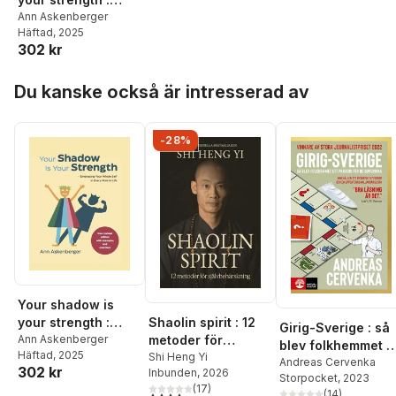
embracing your
Ann Askenberger
Häftad
, 2025
whole self in every
302 kr
role in life
Hoppa över listan
Du kanske också är intresserad av
-28%
Your shadow is
Shaolin spirit : 12
your strength :
Girig-Sverige : så
metoder för
embracing your
Ann Askenberger
blev folkhemmet e
Häftad
, 2025
självbehärskning
Shi Heng Yi
whole self in every
paradis för de
Andreas Cervenka
302 kr
Inbunden
, 2026
role in life
Storpocket
, 2023
superrika
(
17
)
(
14
)
4,3
utav 5 stjärnor. Totalt antal röster: