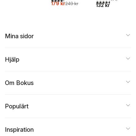
4,6
utav 5 stjärnor. Tota
179 kr
249 kr
132 kr
Mina sidor
Hjälp
Om Bokus
Populärt
Inspiration