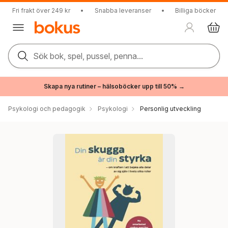
Fri frakt över 249 kr
•
Snabba leveranser
•
Billiga böcker
Sök bok, spel, pussel, penna...
Skapa nya rutiner – hälsoböcker upp till 50% →
Psykologi och pedagogik
Psykologi
Personlig utveckling