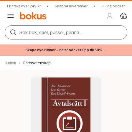
Fri frakt över 249 kr
•
Snabba leveranser
•
Billiga böcker
Sök bok, spel, pussel, penna...
Skapa nya rutiner – hälsoböcker upp till 50% →
Juridik
Rättsvetenskap