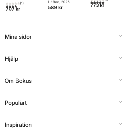
5,0
utav 5 stjärnor. Tota
Häftad
, 2026
(
1
)
773 kr
4,0
utav 5 stjärnor. Totalt antal röster:
589 kr
707 kr
Mina sidor
Hjälp
Om Bokus
Populärt
Inspiration