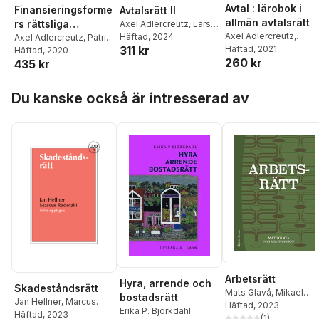
Avtal : lärobok i
Finansieringsforme
Avtalsrätt II
allmän avtalsrätt
rs rättsliga
Axel Adlercreutz
,
Lars
Axel Adlercreutz
,
Gorton
Häftad
,
, 2024
Ola Svensson
reglering
Axel Adlercreutz
,
Patrik
311 kr
Bernard Johann Mulde
Häftad
, 2021
Lindskoug
Häftad
, 2020
260 kr
435 kr
Hoppa över listan
Du kanske också är intresserad av
Arbetsrätt
Hyra, arrende och
Skadeståndsrätt
Mats Glavå
,
Mikael
bostadsrätt
Jan Hellner
,
Marcus
Hansson
Häftad
, 2023
Erika P. Björkdahl
Radetzki
Häftad
, 2023
(
1
)