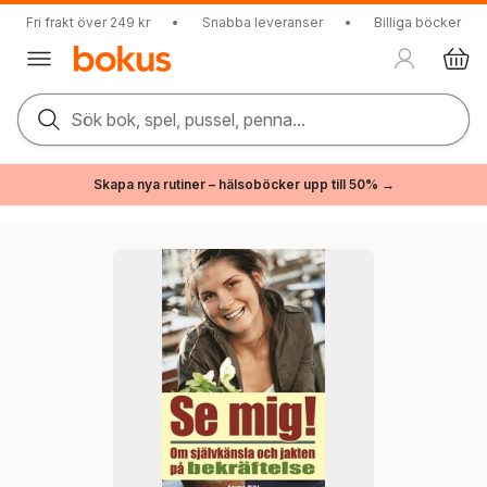
Fri frakt över 249 kr
•
Snabba leveranser
•
Billiga böcker
Sök bok, spel, pussel, penna...
Skapa nya rutiner – hälsoböcker upp till 50% →