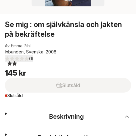
Se mig : om självkänsla och jakten
på bekräftelse
Av
Emma Pihl
Inbunden, Svenska, 2008
(
1
)
2,0
utav 5 stjärnor. Totalt antal röster:
145 kr
Slutsåld
Slutsåld
Beskrivning