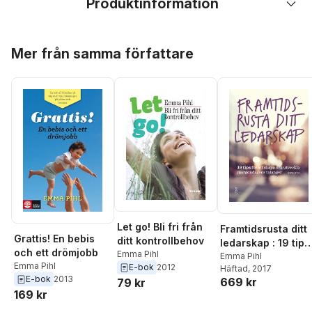
Produktinformation
Hoppa över listan
Mer från samma författare
Let go! Bli fri från
Framtidsrusta ditt
Grattis! En bebis
ditt kontrollbehov
ledarskap : 19 tips
och ett drömjobb
Emma Pihl
för att skapa och
Emma Pihl
Emma Pihl
E-bok
2012
Häftad
, 2017
utveckla
E-bok
2013
669 kr
79 kr
morgondagens
169 kr
talanger