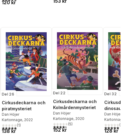
153 kr
120 kr
Del 22
Del 32
Del 26
Cirkusdeckarna och
Cirkusdeckar
Cirkusdeckarna och
Kolmårdenmysteriet
dinosauriemys
piratmysteriet
Dan Höjer
Dan Höjer
Dan Höjer
Kartonnage
, 2020
Kartonnage
, 202
Kartonnage
, 2022
(
5
)
(
1
)
(
1
)
4,4
utav 5 stjärnor. Totalt antal röster:
al röster:
5,0
utav 5 stjärnor.
5,0
utav 5 stjärnor. Totalt antal röster:
152 kr
128 kr
138 kr