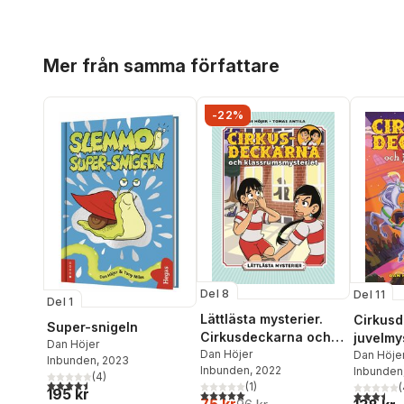
Hoppa över listan
Mer från samma författare
-22%
Del 8
Del 11
Del 1
Lättlästa mysterier.
Cirkus
Super-snigeln
Cirkusdeckarna och
juvelmy
Dan Höjer
klassrumsmysteriet
Dan Höjer
Dan Höje
Inbunden
, 2023
Inbunden
, 2022
Inbunden
(
4
)
4,5
utav 5 stjärnor. Totalt antal röster:
(
1
)
(
195 kr
5,0
utav 5 stjärnor. Totalt antal röster:
3,5
utav 5 