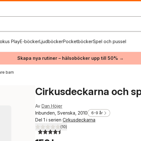
okus Play
E-böcker
Ljudböcker
Pocketböcker
Spel och pussel
Skapa nya rutiner – hälsoböcker upp till 50% →
re barn
Cirkusdeckarna och s
Av
Dan Höjer
Inbunden, Svenska, 2010
6-9 år
Del 1 i serien
Cirkusdeckarna
(
10
)
4,5
utav 5 stjärnor. Totalt antal röster: