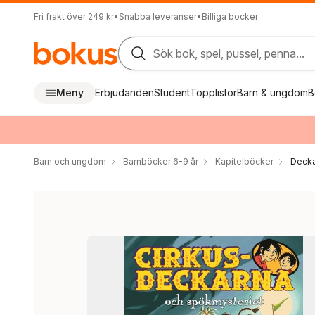
Fri frakt över 249 kr
•
Snabba leveranser
•
Billiga böcker
Sök bok, spel, pussel, penna...
Meny
Erbjudanden
Student
Topplistor
Barn & ungdom
B
Barn och ungdom
Barnböcker 6-9 år
Kapitelböcker
Decka