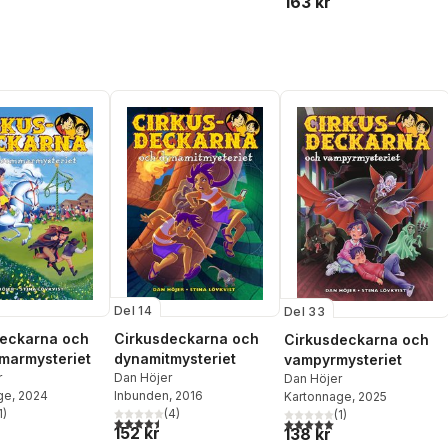
163 kr
Del 14
Del 33
Cirkusdeckarna och
deckarna och
Cirkusdeckarna och
dynamitmysteriet
marmysteriet
vampyrmysteriet
Dan Höjer
r
Dan Höjer
Inbunden
, 2016
ge
, 2024
Kartonnage
, 2025
(
4
)
1
)
(
1
)
4,5
utav 5 stjärnor. Totalt antal röster:
stjärnor. Totalt antal röster:
5,0
utav 5 stjärnor. Totalt ant
152 kr
138 kr