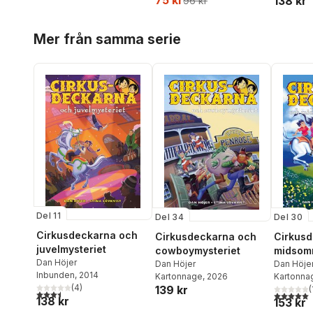
75 kr
138 kr
96 kr
Hoppa över listan
Mer från samma serie
Del 11
Del 34
Del 30
Cirkusdeckarna och
Cirkusdeckarna och
Cirkus
juvelmysteriet
cowboymysteriet
midsom
Dan Höjer
Dan Höjer
Dan Höje
Inbunden
, 2014
Kartonnage
, 2026
Kartonna
(
4
)
139 kr
(
3,5
utav 5 stjärnor. Totalt antal röster:
5,0
utav 5 
138 kr
153 kr