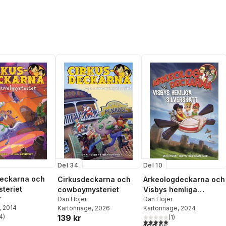
Del 34
Del 10
deckarna och
Cirkusdeckarna och
Arkeologdeckarna och
steriet
cowboymysteriet
Visbys hemliga
r
Dan Höjer
silverskatt
Dan Höjer
, 2014
Kartonnage
, 2026
Kartonnage
, 2024
4
)
139 kr
(
1
)
stjärnor. Totalt antal röster:
5,0
utav 5 stjärnor. Totalt ant