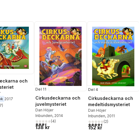
deckarna och
teriet
Del 11
Del 4
r
Cirkusdeckarna och
Cirkusdeckarna och
ok
2017
juvelmysteriet
medeltidsmysteriet
7
)
stjärnor. Totalt antal röster:
Dan Höjer
Dan Höjer
Inbunden
, 2014
Inbunden
, 2011
(
4
)
(
2
)
3,5
utav 5 stjärnor. Totalt antal röster:
4,5
utav 5 stjärnor. Totalt ant
138 kr
152 kr