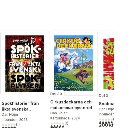
Del 30
Del 3
Cirkusdeckarna och
Spökhistorier från
Snabba på, S
midsommarmysteriet
äkta svenska
Dan Höjer
Dan Höjer
Inbunden
, 2024
spökplatser
Dan Höjer
Kartonnage
, 2024
(
2
)
Inbunden
, 2023
5,0
utav 5 stjärnor.
(
1
)
200 kr
(
1
)
al röster:
5,0
utav 5 stjärnor. Totalt antal röster:
5,0
utav 5 stjärnor. Totalt antal röster: