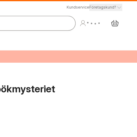
Kundservice
Företagskund?
pökmysteriet