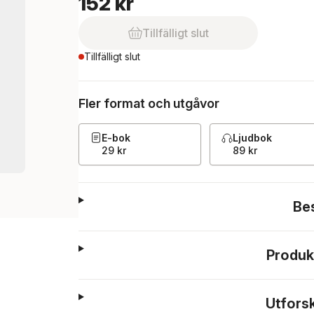
152 kr
Tillfälligt slut
Tillfälligt slut
Fler format och utgåvor
E-bok
Ljudbok
29 kr
89 kr
Be
Produk
Utfors