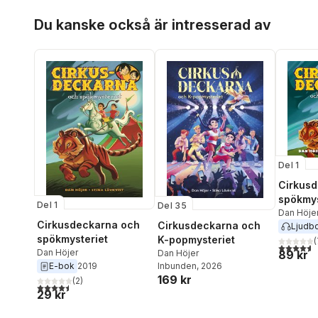
Hoppa över listan
Du kanske också är intresserad av
Del 1
Cirkus
spökmys
Del 1
Del 35
Dan Höje
Cirkusdeckarna och
Cirkusdeckarna och
Ljudb
spökmysteriet
K-popmysteriet
(
4,6
utav 5 
Dan Höjer
89 kr
Dan Höjer
Inbunden
, 2026
E-bok
2019
169 kr
(
2
)
4,5
utav 5 stjärnor. Totalt antal röster:
29 kr