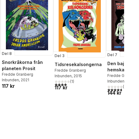
Del 8
Del 7
Del 3
Snorkråkorna från
Den bajsa-i-b
Tidsresekalsongerna
planeten Prosit
hemska
Fredde Granberg
Fredde Granberg
zombieplanet
Fredde Granberg
Inbunden
, 2015
Inbunden
, 2021
Inbunden
, 2016
(
1
)
al röster:
4,0
utav 5 stjärnor. Totalt antal röster:
117 kr
117 kr
(
3
)
4,7
utav 5 stjärnor
144 kr