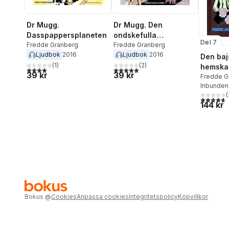
Dr Mugg.
Dr Mugg. Den
Dasspappersplaneten
ondskefulla
Del 7
Fredde Granberg
robotstjärten
Fredde Granberg
Ljudbok
2016
Ljudbok
2016
Den baj
(
1
)
(
2
)
hemska
4,0
utav 5 stjärnor. Totalt antal röster:
5,0
utav 5 stjärnor. Totalt antal röster:
39 kr
39 kr
zombie
Fredde G
Inbunden
(
4,7
utav 5 
144 kr
Bokus
@
Cookies
Anpassa cookies
Integritetspolicy
Köpvillkor