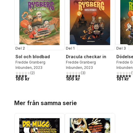
Del 2
Del 1
Del 3
Sol och blodbad
Dracula checkar in
Dödels
Fredde Granberg
Fredde Granberg
Fredde G
Inbunden
, 2023
Inbunden
, 2023
Inbunden
(
2
)
(
3
)
(
4,0
utav 5 stjärnor. Totalt antal röster:
4,7
utav 5 stjärnor. Totalt antal röster:
5,0
utav 5 
186 kr
186 kr
181 kr
Hoppa över listan
Mer från samma serie