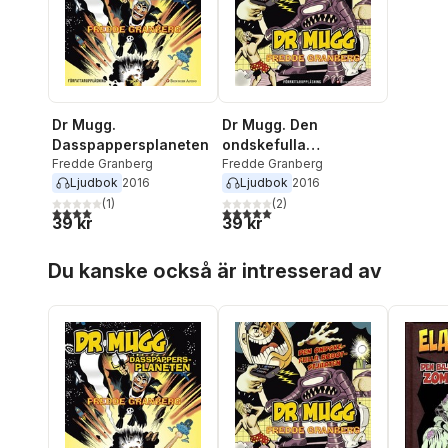
Dr Mugg.
Dr Mugg. Den
Dasspappersplaneten
ondskefulla
Fredde Granberg
robotstjärten
Fredde Granberg
Ljudbok
2016
Ljudbok
2016
(
1
)
(
2
)
4,0
utav 5 stjärnor. Totalt antal röster:
5,0
utav 5 stjärnor. Totalt antal röster:
39 kr
39 kr
Hoppa över listan
Du kanske också är intresserad av