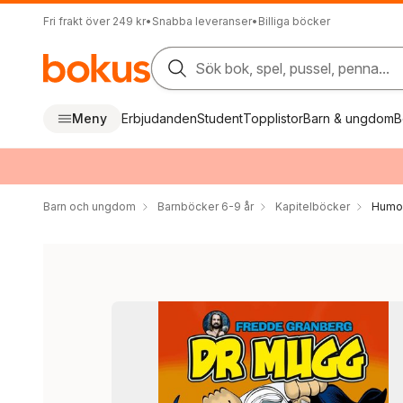
Fri frakt över 249 kr
•
Snabba leveranser
•
Billiga böcker
Sök bok, spel, pussel, penna...
Meny
Erbjudanden
Student
Topplistor
Barn & ungdom
B
Barn och ungdom
Barnböcker 6-9 år
Kapitelböcker
Humor