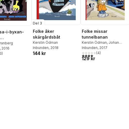
Del 3
Folke åker
Folke missar
sa-i-byxan-
skärgårdsbåt
tunnelbanan
Kerstin Ödman
Kerstin Ödman
,
Johan
planeten
ranberg
Inbunden
, 2018
Andreasson
Inbunden
, 2017
, 2016
144 kr
(
4
)
3
)
4,0
utav 5 stjärnor. Totalt ant
stjärnor. Totalt antal röster:
129 kr