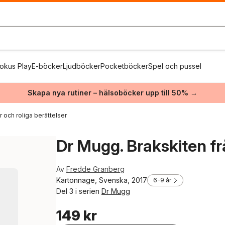
okus Play
E-böcker
Ljudböcker
Pocketböcker
Spel och pussel
Skapa nya rutiner – hälsoböcker upp till 50% →
 och roliga berättelser
Dr Mugg. Brakskiten f
Av
Fredde Granberg
Kartonnage, Svenska, 2017
6-9 år
Del 3 i serien
Dr Mugg
149 kr