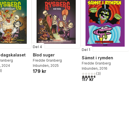
Del 4
Del 1
edagskalaset
Blod suger
Sämst i rymden
ranberg
Fredde Granberg
Fredde Granberg
, 2024
Inbunden
, 2025
Inbunden
, 2016
179 kr
1
)
stjärnor. Totalt antal röster:
(
3
)
4,7
utav 5 stjärnor. Totalt ant
117 kr