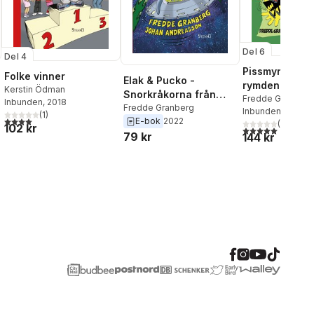
Del 6
Del 4
Pissmyrorna fr
Folke vinner
Elak & Pucko -
rymden
Kerstin Ödman
Snorkråkorna från
Fredde Granberg
Inbunden
, 2018
planeten Prosit
Fredde Granberg
Inbunden
, 2015
(
1
)
4,0
utav 5 stjärnor. Totalt antal röster:
E-bok
2022
(
1
)
102 kr
5,0
utav 5 stjärnor.
al röster:
79 kr
144 kr