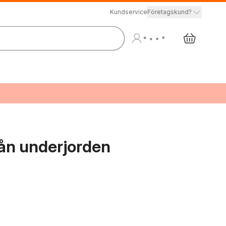
Kundservice
Företagskund?
rån underjorden