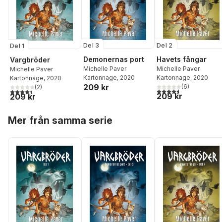
Del 3
Del 2
Del 1
Demonernas port
Havets fångar
Vargbröder
Michelle Paver
Michelle Paver
Michelle Paver
Kartonnage
, 2020
Kartonnage
, 2020
Kartonnage
, 2020
209 kr
(
6
)
(
2
)
4,5
utav 5 stjärnor. Tota
4,5
utav 5 stjärnor. Totalt antal röster:
209 kr
209 kr
Hoppa över listan
Mer från samma serie