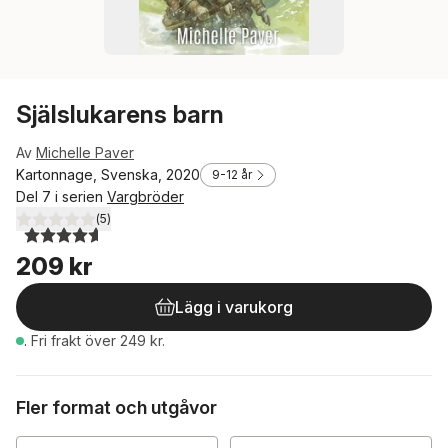
Själslukarens barn
Av
Michelle Paver
Kartonnage, Svenska, 2020
9-12 år
Del 7 i serien
Vargbröder
(
5
)
4,6
utav 5 stjärnor. Totalt antal röster:
209 kr
Lägg i varukorg
.
Fri frakt över 249 kr.
Fler format och utgåvor