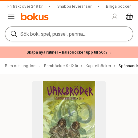
Fri frakt över 249 kr
•
Snabba leveranser
•
Billiga böcker
Sök bok, spel, pussel, penna...
Skapa nya rutiner – hälsoböcker upp till 50% →
Barn och ungdom
Barnböcker 9-12 år
Kapitelböcker
Spännande