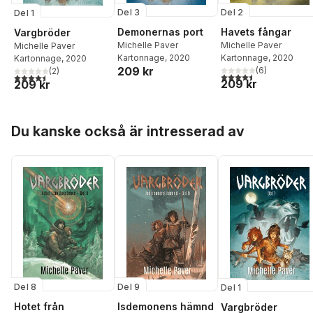
Del 3
Del 2
Del 1
Demonernas port
Havets fångar
Vargbröder
Michelle Paver
Michelle Paver
Michelle Paver
Kartonnage
, 2020
Kartonnage
, 2020
Kartonnage
, 2020
209 kr
(
6
)
(
2
)
4,5
utav 5 stjärnor. Tota
4,5
utav 5 stjärnor. Totalt antal röster:
209 kr
209 kr
Hoppa över listan
Du kanske också är intresserad av
Del 8
Del 9
Del 1
Hotet från
Isdemonens hämnd
Vargbröder