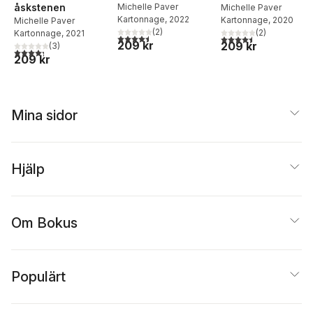
åskstenen
Michelle Paver
Michelle Paver
Kartonnage
, 2022
Kartonnage
, 2020
Michelle Paver
(
2
)
(
2
)
Kartonnage
, 2021
4,5
utav 5 stjärnor. Totalt antal röster:
4,5
utav 5 stjärnor. Tota
209 kr
209 kr
(
3
)
4,3
utav 5 stjärnor. Totalt antal röster:
209 kr
Mina sidor
Hjälp
Om Bokus
Populärt