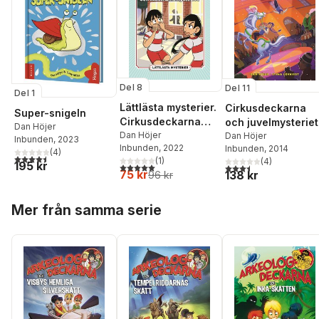
Del 8
Del 11
Del 1
Lättlästa mysterier.
Cirkusdeckarna
Super-snigeln
Cirkusdeckarna
och juvelmysteriet
Dan Höjer
och
Dan Höjer
Dan Höjer
Inbunden
, 2023
Inbunden
, 2022
Inbunden
, 2014
klassrumsmysteriet
(
4
)
4,5
utav 5 stjärnor. Totalt antal röster:
(
1
)
(
4
)
195 kr
5,0
utav 5 stjärnor. Totalt antal röster:
3,5
utav 5 stjärnor. Tota
75 kr
138 kr
96 kr
Hoppa över listan
Mer från samma serie