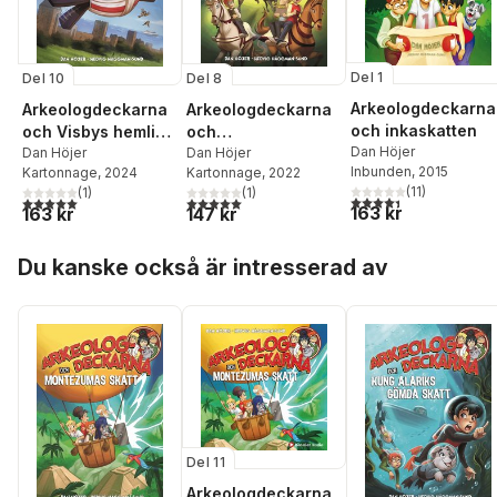
Del 1
Del 10
Del 8
Arkeologdeckarna
Arkeologdeckarna
Arkeologdeckarna
och inkaskatten
och Visbys hemliga
och
Dan Höjer
silverskatt
Dan Höjer
tempelriddarnas
Dan Höjer
Inbunden
, 2015
Kartonnage
, 2024
Kartonnage
, 2022
skatt
(
11
)
(
1
)
(
1
)
4,4
utav 5 stjärnor. Tota
5,0
utav 5 stjärnor. Totalt antal röster:
5,0
utav 5 stjärnor. Totalt antal röster:
163 kr
163 kr
147 kr
Hoppa över listan
Du kanske också är intresserad av
Del 11
Arkeologdeckarna