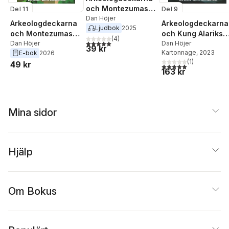
och Montezumas
Del 11
Del 9
skatt
Dan Höjer
Arkeologdeckarna
Arkeologdeckarna
Ljudbok
2025
och Montezumas
och Kung Alariks
(
4
)
5,0
utav 5 stjärnor. Totalt antal röster:
skatt
Dan Höjer
gömda skatt
Dan Höjer
39 kr
Kartonnage
, 2023
E-bok
2026
(
1
)
49 kr
5,0
utav 5 stjärnor. Tota
163 kr
Mina sidor
Hjälp
Om Bokus