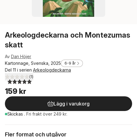
Arkeologdeckarna och Montezumas
skatt
Av
Dan Höjer
Kartonnage, Svenska, 2025
6-9 år
Del 11 i serien
Arkeologdeckarna
(
1
)
5,0
utav 5 stjärnor. Totalt antal röster:
159 kr
Lägg i varukorg
Skickas
.
Fri frakt över 249 kr.
Fler format och utgåvor