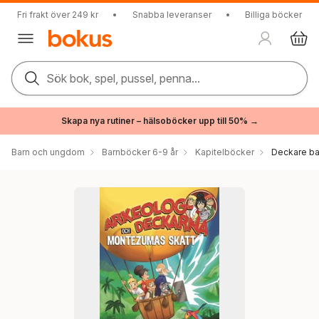
Fri frakt över 249 kr
•
Snabba leveranser
•
Billiga böcker
Sök bok, spel, pussel, penna...
Skapa nya rutiner – hälsoböcker upp till 50% →
Barn och ungdom
Barnböcker 6-9 år
Kapitelböcker
Deckare ba