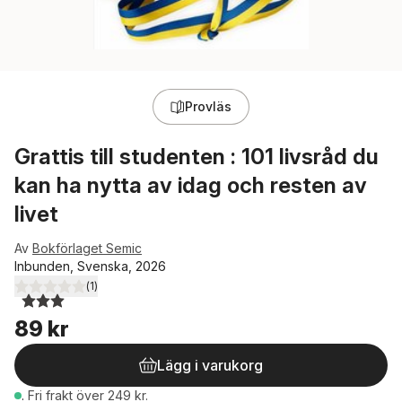
Provläs
Grattis till studenten : 101 livsråd du
kan ha nytta av idag och resten av
livet
Av
Bokförlaget Semic
Inbunden, Svenska, 2026
(
1
)
3,0
utav 5 stjärnor. Totalt antal röster:
89 kr
Lägg i varukorg
.
Fri frakt över 249 kr.