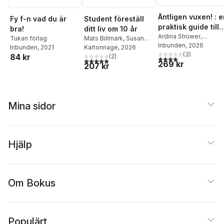
Äntligen vuxen! : 
Fy f-n vad du är
Student föreställ
praktisk guide till
bra!
ditt liv om 10 år
livet på egen hand
Ardina Strüwer
,
Tukan förlag
Mats Billmark
,
Susan
Adrienne Strüwer
Inbunden
, 2026
Inbunden
, 2021
Billmark
Kartonnage
, 2026
Edström
(
3
)
84 kr
(
2
)
4,0
utav 5 stjärnor. Tota
5,0
utav 5 stjärnor. Totalt antal röster:
269 kr
207 kr
Mina sidor
Hjälp
Om Bokus
Populärt