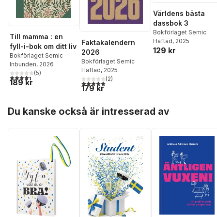
Världens bästa
dassbok 3
Bokförlaget Semic
Till mamma : en
Häftad
, 2025
Faktakalendern
fyll-i-bok om ditt liv
129 kr
2026
Bokförlaget Semic
Bokförlaget Semic
Inbunden
, 2026
Häftad
, 2025
(
5
)
4,4
utav 5 stjärnor. Totalt antal röster:
(
2
)
189 kr
5,0
utav 5 stjärnor. Totalt antal röster:
179 kr
Hoppa över listan
Du kanske också är intresserad av