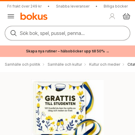
Fri frakt över 249 kr
•
Snabba leveranser
•
Billiga böcker
Sök bok, spel, pussel, penna...
Skapa nya rutiner – hälsoböcker upp till 50% →
Samhälle och politik
Samhälle och kultur
Kultur och medier
Cita