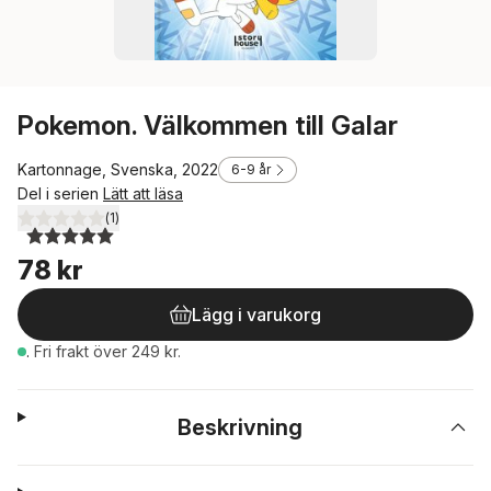
Pokemon. Välkommen till Galar
Kartonnage, Svenska, 2022
6-9 år
Del i serien
Lätt att läsa
(
1
)
5,0
utav 5 stjärnor. Totalt antal röster:
78 kr
Lägg i varukorg
.
Fri frakt över 249 kr.
Beskrivning