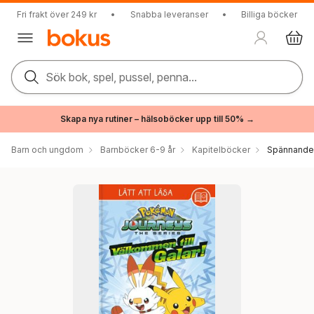
Fri frakt över 249 kr
•
Snabba leveranser
•
Billiga böcker
Sök bok, spel, pussel, penna...
Skapa nya rutiner – hälsoböcker upp till 50% →
Barn och ungdom
Barnböcker 6-9 år
Kapitelböcker
Spännande 