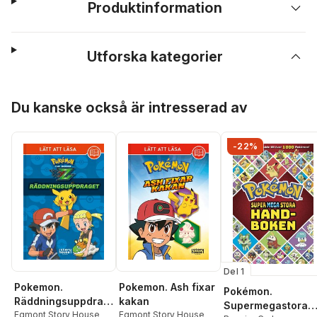
Produktinformation
Utforska kategorier
Hoppa över listan
Du kanske också är intresserad av
-22%
Del 1
Pokemon.
Pokemon. Ash fixar
Pokémon.
Räddningsuppdrag
kakan
Supermegastora
et
Egmont Story House
Egmont Story House