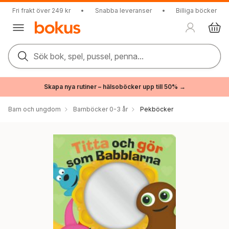
Fri frakt över 249 kr
•
Snabba leveranser
•
Billiga böcker
Sök bok, spel, pussel, penna...
Skapa nya rutiner – hälsoböcker upp till 50% →
Barn och ungdom
Barnböcker 0-3 år
Pekböcker