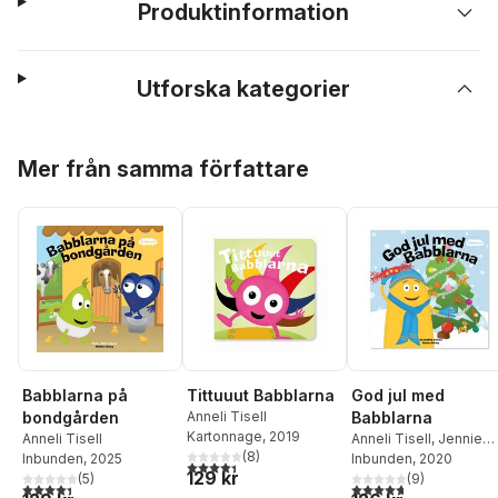
Produktinformation
Utforska kategorier
Hoppa över listan
Mer från samma författare
Babblarna på
Tittuuut Babblarna
God jul med
bondgården
Anneli Tisell
Babblarna
Kartonnage
, 2019
Anneli Tisell
Anneli Tisell
,
Jennie
(
8
)
Inbunden
, 2025
Wiik Edman
Inbunden
, 2020
4,4
utav 5 stjärnor. Totalt antal röster:
129 kr
(
5
)
(
9
)
4,4
utav 5 stjärnor. Totalt antal röster:
4,7
utav 5 stjärnor. Tota