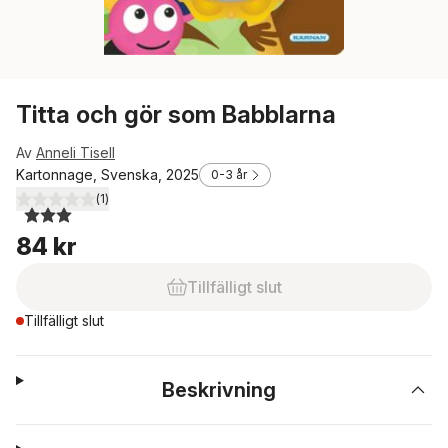
Titta och gör som Babblarna
Av
Anneli Tisell
Kartonnage, Svenska, 2025
0-3 år
(
1
)
3,0
utav 5 stjärnor. Totalt antal röster:
84 kr
Tillfälligt slut
Tillfälligt slut
Beskrivning