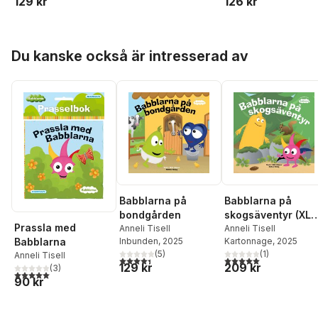
129 kr
126 kr
Hoppa över listan
Du kanske också är intresserad av
Babblarna på
Babblarna på
bondgården
skogsäventyr (XL
Prassla med
Anneli Tisell
kartong)
Anneli Tisell
Inbunden
, 2025
Kartonnage
, 2025
Babblarna
(
5
)
(
1
)
Anneli Tisell
4,4
utav 5 stjärnor. Totalt antal röster:
5,0
utav 5 stjärnor. Tota
129 kr
209 kr
(
3
)
5,0
utav 5 stjärnor. Totalt antal röster:
90 kr