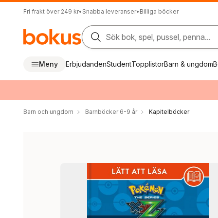
Fri frakt över 249 kr
•
Snabba leveranser
•
Billiga böcker
Sök bok, spel, pussel, penna...
Meny
Erbjudanden
Student
Topplistor
Barn & ungdom
B
Barn och ungdom
Barnböcker 6-9 år
Kapitelböcker