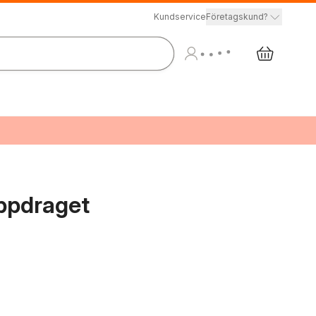
Kundservice
Företagskund?
ppdraget