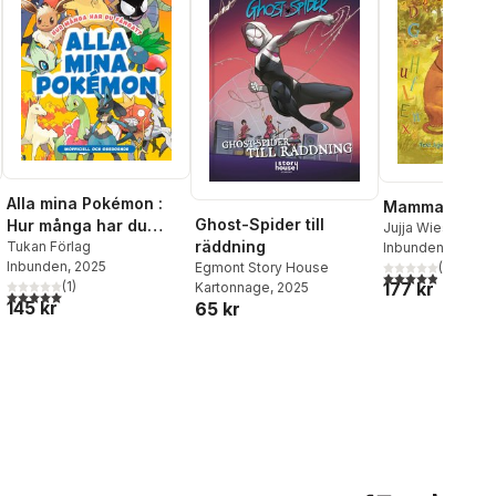
Alla mina Pokémon :
Mamma Mu lä
Ghost-Spider till
Hur många har du
Jujja Wieslander
räddning
fångat?
Tukan Förlag
Nordqvist
Inbunden
, 2018
Inbunden
, 2025
(
7
)
Egmont Story House
4,9
utav 5 stjärnor
177 kr
(
1
)
Kartonnage
, 2025
5,0
utav 5 stjärnor. Totalt antal röster:
145 kr
65 kr