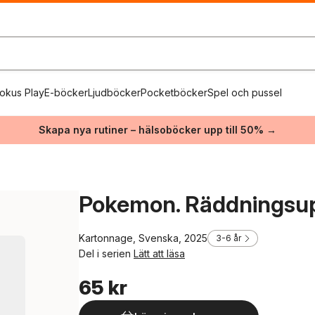
okus Play
E-böcker
Ljudböcker
Pocketböcker
Spel och pussel
Skapa nya rutiner – hälsoböcker upp till 50% →
Pokemon. Räddningsu
Kartonnage, Svenska, 2025
3-6 år
Del i serien
Lätt att läsa
65 kr