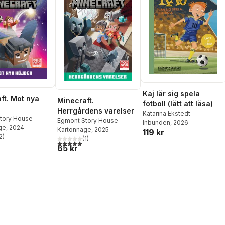
Kaj lär sig spela
ft. Mot nya
Minecraft.
fotboll (lätt att läsa)
Herrgårdens varelser
Katarina Ekstedt
tory House
Egmont Story House
Inbunden
, 2026
ge
, 2024
Kartonnage
, 2025
119 kr
2
)
(
1
)
stjärnor. Totalt antal röster:
5,0
utav 5 stjärnor. Totalt antal röster:
65 kr