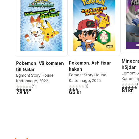
Minecra
Pokemon. Ash fixar
Pokemon. Välkommen
höjdar
kakan
till Galar
Egmont S
Egmont Story House
Egmont Story House
Kartonna
Kartonnage
, 2025
Kartonnage
, 2022
(
(
1
)
(
1
)
5,0
utav 5 
3,0
utav 5 stjärnor. Totalt antal röster:
5,0
utav 5 stjärnor. Totalt antal röster:
81 kr
65 kr
78 kr