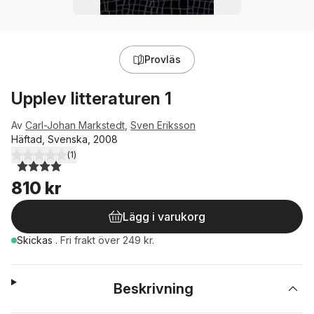
Provläs
Upplev litteraturen 1
Av
Carl-Johan Markstedt
,
Sven Eriksson
Häftad, Svenska, 2008
(
1
)
4,0
utav 5 stjärnor. Totalt antal röster:
810 kr
Lägg i varukorg
Skickas
.
Fri frakt över 249 kr.
Beskrivning