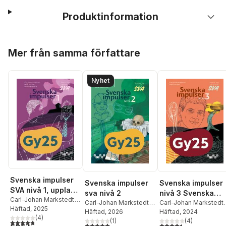
Produktinformation
Hoppa över listan
Mer från samma författare
Nyhet
Svenska impulser
Svenska impulser
Svenska impulser
SVA nivå 1, upplaga
sva nivå 2
nivå 3 Svenska
2
Carl-Johan Markstedt
,
Carl-Johan Markstedt
,
som andraspråk,
Carl-Johan Markstedt
,
Sofia Löwenhielm
Häftad
, 2025
,
Simon Bogren
Häftad
, 2026
,
Sofia
Simon Bogren
Häftad
, 2024
upplaga 2
Simon Bogren
(
4
)
Löwenhielm
(
1
)
(
4
)
4,8
utav 5 stjärnor. Totalt antal röster:
5,0
utav 5 stjärnor. Totalt antal röster:
4,5
utav 5 stjärnor. Tota