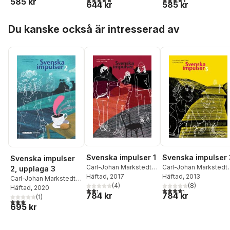
585 kr
644 kr
585 kr
Hoppa över listan
Du kanske också är intresserad av
Svenska impulser 1
Svenska impulser 
Svenska impulser
Carl-Johan Markstedt
,
Carl-Johan Markstedt
,
2, upplaga 3
Sven Eriksson
Häftad
, 2017
Sven Eriksson
Häftad
, 2013
Carl-Johan Markstedt
,
(
4
)
(
8
)
Sven Eriksson
Häftad
, 2020
2,3
utav 5 stjärnor. Totalt antal röster:
4,3
utav 5 stjärnor. Tota
784 kr
784 kr
(
1
)
3,0
utav 5 stjärnor. Totalt antal röster:
695 kr