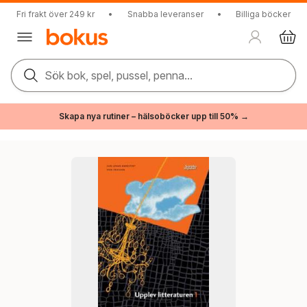
Fri frakt över 249 kr
•
Snabba leveranser
•
Billiga böcker
Sök bok, spel, pussel, penna...
Skapa nya rutiner – hälsoböcker upp till 50% →