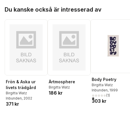
Hoppa över listan
Du kanske också är intresserad av
Body Poetry
Frön & Aska ur
Ärtmosphere
Birgitta Watz
livets trädgård
Birgitta Watz
Inbunden
, 1999
186 kr
Birgitta Watz
(
1
)
1,0
utav 5 stjärnor. Total
Inbunden
, 2002
303 kr
371 kr