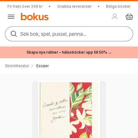
Fri frakt över 249 kr
•
Snabba leveranser
•
Billiga böcker
Sök bok, spel, pussel, penna...
Skapa nya rutiner – hälsoböcker upp till 50% →
Skönlitteratur
Essäer