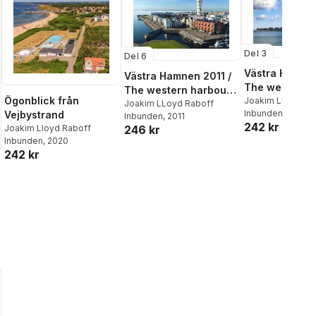
Del 3
Del 6
Västra Hamne
Västra Hamnen 2011 /
The western 
The western harbour
Ögonblick från
2008
Joakim Lloyd Ra
in Malmö, Sweden
Joakim LLoyd Raboff
Inbunden
, 2008
Vejbystrand
Inbunden
, 2011
242 kr
246 kr
Joakim Lloyd Raboff
Inbunden
, 2020
242 kr