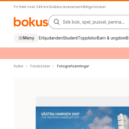
Fri frakt över 249 kr
•
Snabba leveranser
•
Billiga böcker
Sök bok, spel, pussel, penna...
Meny
Erbjudanden
Student
Topplistor
Barn & ungdom
B
Kultur
Fotoböcker
Fotografisamlingar