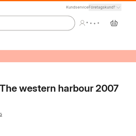
Kundservice
Företagskund?
 The western harbour 2007
ö