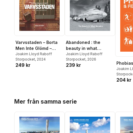
Varvsstaden – Borta
Abandoned : the
Men Inte Glömd –
beauty in what
Malmös Maritima Arv
Joakim Lloyd Raboff
remains
Joakim Lloyd Raboff
Storpocket
, 2024
Storpocket
, 2026
Phobias
249 kr
239 kr
Joakim L
Storpock
204 kr
Hoppa över listan
Mer från samma serie