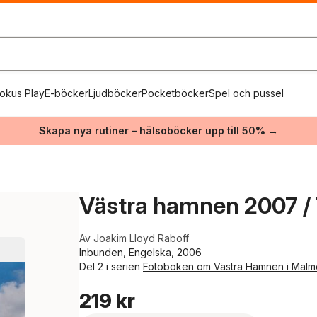
okus Play
E-böcker
Ljudböcker
Pocketböcker
Spel och pussel
Skapa nya rutiner – hälsoböcker upp till 50% →
Västra hamnen 2007 /
Av
Joakim Lloyd Raboff
Inbunden, Engelska, 2006
Del 2 i serien
Fotoboken om Västra Hamnen i Malm
219 kr