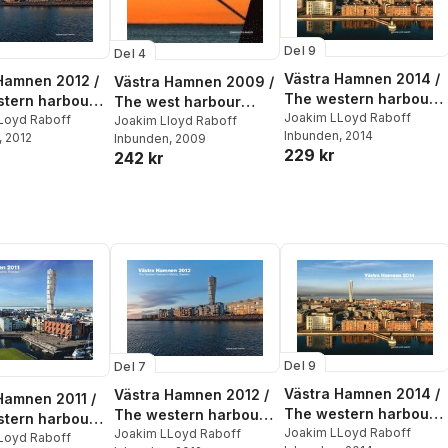
Del 9
Del 4
Västra Hamnen 2014 /
Hamnen 2012 /
Västra Hamnen 2009 /
The western harbour
tern harbour
The west harbour
in Malmö, Sweden
Joakim LLoyd Raboff
mö, Sweden
Loyd Raboff
2009
Joakim Lloyd Raboff
Inbunden
, 2014
, 2012
Inbunden
, 2009
229 kr
242 kr
Del 9
Del 7
Västra Hamnen 2014 /
Västra Hamnen 2012 /
Hamnen 2011 /
The western harbour
The western harbour
tern harbour
in Malmö, Sweden
Joakim LLoyd Raboff
in Malmö, Sweden
Joakim LLoyd Raboff
mö, Sweden
Loyd Raboff