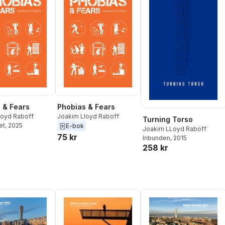
 & Fears
Phobias & Fears
loyd Raboff
Joakim Lloyd Raboff
Turning Torso
et
, 2025
E-bok
Joakim LLoyd Raboff
75 kr
Inbunden
, 2015
258 kr