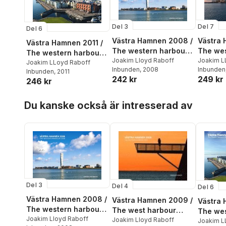
Del 3
Del 7
Del 6
Västra Hamnen 2008 /
Västra 
Västra Hamnen 2011 /
The western harbour
The wes
The western harbour
2008
Joakim Lloyd Raboff
in Mal
Joakim L
in Malmö, Sweden
Joakim LLoyd Raboff
Inbunden
, 2008
Inbunden
Inbunden
, 2011
242 kr
249 kr
246 kr
Hoppa över listan
Du kanske också är intresserad av
Del 3
Del 4
Del 6
Västra Hamnen 2008 /
Västra Hamnen 2009 /
Västra 
The western harbour
The west harbour
The wes
2008
Joakim Lloyd Raboff
2009
Joakim Lloyd Raboff
in Mal
Joakim L