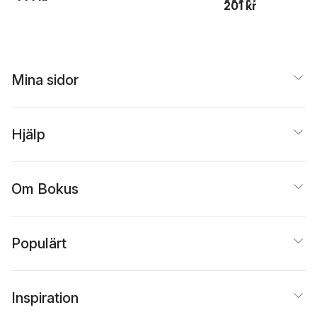
201 kr
ordbok
andraspråk
Mina sidor
Hjälp
Om Bokus
Populärt
Inspiration