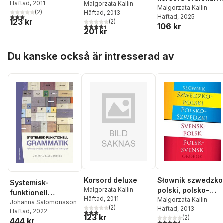
Häftad
, 2011
szwedzki =
Malgorzata Kallin
och kluriga
Malgorzata Kallin
(
2
)
Häftad
, 2013
Svensk-polsk,
3,0
utav 5 stjärnor. Totalt antal röster:
Häftad
, 2025
uppgifter för den
123 kr
(
2
)
polsk-svensk
106 kr
4,5
utav 5 stjärnor. Totalt antal röster:
vetgiriga
201 kr
ordbok
Hoppa över listan
Du kanske också är intresserad av
Słownik szwedzko
Korsord deluxe
Systemisk-
polski, polsko-
Malgorzata Kallin
funktionell
Häftad
, 2011
szwedzki =
Malgorzata Kallin
grammatik : för
Johanna Salomonsson
(
2
)
Häftad
, 2013
Svensk-polsk,
Häftad
, 2022
3,0
utav 5 stjärnor. Totalt antal röster:
lärare i svenska
123 kr
(
2
)
polsk-svensk
444 kr
4,5
utav 5 stjärnor. Tota
och svenska som