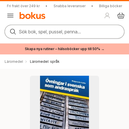
Fri frakt över 249 kr
•
Snabba leveranser
•
Billiga böcker
Sök bok, spel, pussel, penna...
Skapa nya rutiner – hälsoböcker upp till 50% →
Läromedel
Läromedel: språk