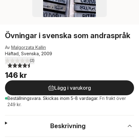
Övningar i svenska som andraspråk
Av
Malgorzata Kallin
Häftad, Svenska, 2009
(
2
)
4,5
utav 5 stjärnor. Totalt antal röster:
146 kr
Lägg i varukorg
Beställningsvara.
Skickas
inom 5-8 vardagar
.
Fri frakt över
249 kr.
Beskrivning