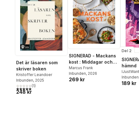
Del 2
SIGNERAD - Mackans
SIGNERA
kost : Middagar och
Det är läsaren som
hämnd
matlådor
Marcus Frank
skriver boken
IJustWan
Inbunden
, 2026
Kristoffer Leandoer
Adolphs
Inbunden
269 kr
Inbunden
, 2025
189 kr
Beer
,
Vic
(
1
)
5,0
utav 5 stjärnor. Totalt antal röster:
248 kr