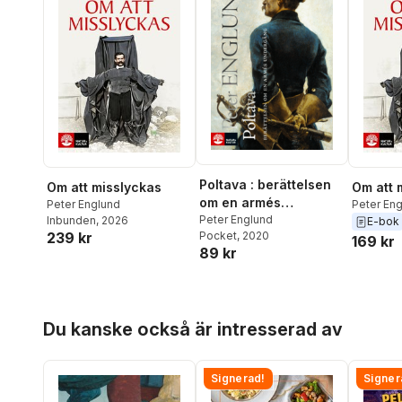
Poltava : berättelsen
Om att misslyckas
Om att 
om en armés
Peter Englund
Peter En
undergång
Peter Englund
Inbunden
, 2026
E-bok
239 kr
Pocket
, 2020
169 kr
89 kr
Hoppa över listan
Du kanske också är intresserad av
Signerad!
Signer