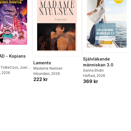
D - Kopians
Självläkande
Lamento
människan 3.0
tToBeCool
,
Joel
Madame Nielsen
Sanna Ehdin
on
, 2026
,
Emil Ejdemo
Inbunden
, 2026
Häftad
, 2026
tor Beer
222 kr
369 kr