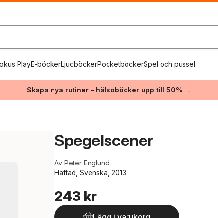
okus Play
E-böcker
Ljudböcker
Pocketböcker
Spel och pussel
Skapa nya rutiner – hälsoböcker upp till 50% →
Spegelscener
Av
Peter Englund
Häftad, Svenska, 2013
243 kr
Lägg i varukorg