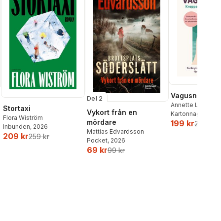
Vagusnerven
Del 2
Annette Løno
,
To
Stortaxi
Vykort från en
Kartonnage
, 202
Flora Wiström
mördare
199 kr
259 kr
Inbunden
, 2026
Mattias Edvardsson
209 kr
259 kr
Pocket
, 2026
69 kr
99 kr