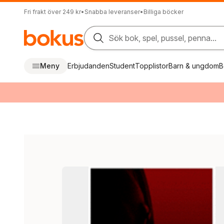
Fri frakt över 249 kr
•
Snabba leveranser
•
Billiga böcker
Sök bok, spel, pussel, penna...
Meny
Erbjudanden
Student
Topplistor
Barn & ungdom
B