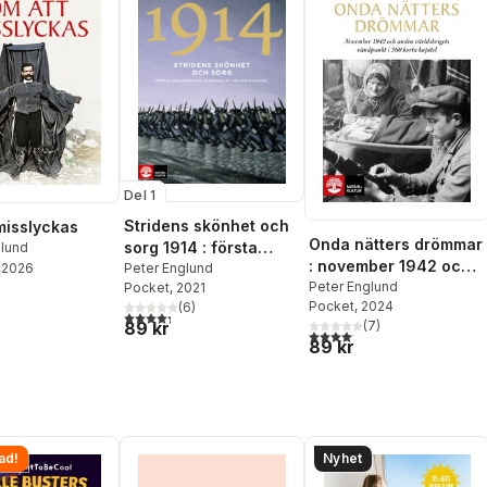
Del 1
Stridens skönhet och
misslyckas
Onda nätters drömmar
sorg 1914 : första
glund
: november 1942 och
2026
världskrigets
Peter Englund
andra världskrigets
Peter Englund
Pocket
, 2021
inledande år i 68
Pocket
, 2024
(
6
)
vändpunkt i 360 korta
korta kapitel
4,3
utav 5 stjärnor. Totalt antal röster:
(
7
)
89 kr
kapitel
4,1
utav 5 stjärnor. Totalt anta
89 kr
ad!
Nyhet