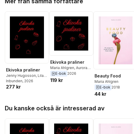
Mer från samma författare
Ekivoka praliner
Maria Ahlgren
,
Aurora
Ekivoka praliner
Månsten
,
Mia Lundgren
,
E-bok
2026
Beauty Food
Jenny Hugosson
,
Lila
Sophia Larsson
,
Hanna
119 kr
Ljung
Inbunden
,
Julie Stille
, 2026
,
B D
Maria Ahlgren
Osvald Sahlin
,
277 kr
Johansson
,
Mrs
E-bok
2018
Dirtyminds .
,
Julie Stille
,
Colorful
,
Lotta
,
Johnny
44 kr
B D Johansson
,
Ronny
Jansson
,
Aurora
Söderlind
,
My Lemon
,
Månsten
,
Daniel Wallin
,
Hoppa över listan
Lila Ljung
,
Mrs Colorful
,
Du kanske också är intresserad av
David Danielsson
,
Mia
Jenny Hugosson
,
Lundgren
,
Maria
Jessica Rickardsson
,
Ahlgren
,
Jessica
Lotta .
,
S M Bengtsson
,
Rickardsson
,
S M
Johnny Jansson
,
Saga
Bengtsson
,
Hanna
Grenlund
,
Daniel Wallin
,