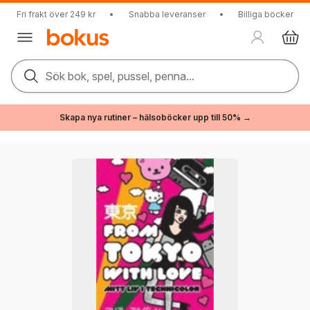
Fri frakt över 249 kr
•
Snabba leveranser
•
Billiga böcker
Sök bok, spel, pussel, penna...
Skapa nya rutiner – hälsoböcker upp till 50% →