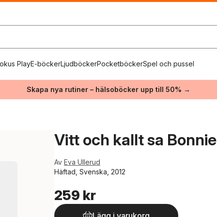
okus Play
E-böcker
Ljudböcker
Pocketböcker
Spel och pussel
Skapa nya rutiner – hälsoböcker upp till 50% →
Vitt och kallt sa Bonnie
Av
Eva Ullerud
Häftad, Svenska, 2012
259 kr
Lägg i varukorg