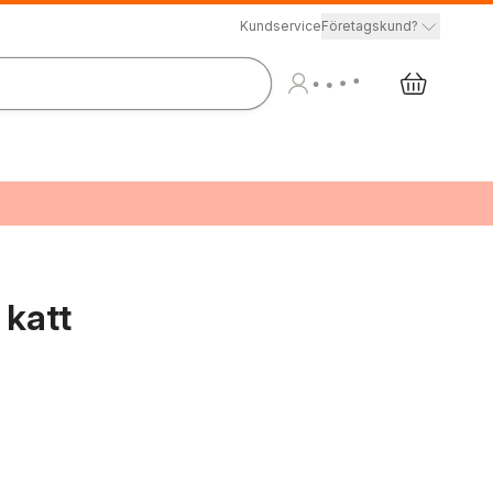
Kundservice
Företagskund?
 katt