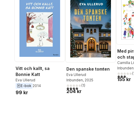
Med pi
och sta
korta be
Camilla L
Vitt och kallt, sa
Aynsley
Inbunden
,
Den spanske tomten
barn om
Torsten 
(
Bonnie Katt
Eva Ullerud
skolan
3,0
utav 5 
155 kr
Ullerud
,
H
Eva Ullerud
Inbunden
, 2025
Isabella 
(
1
)
E-bok
2014
4,0
utav 5 stjärnor. Totalt antal röster:
Aynsley
,
204 kr
99 kr
Linda Ja
Wildhamm
Sandberg
Anna Ben