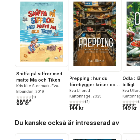
Sniffa på siffror med
Prepping : hur du
Odla : l
matte Ma och Tiken
förebygger kriser och
billigt
Kris Kite Stenmark
,
Eva
drar nytta av det i
Eva Ullerud
Eva Uller
Ullerud
Inbunden
,
Therese
, 2019
Kartonnage
, 2025
Kartonna
vardagen
Henriksson
(
1
)
,
Joke Guns
,
5,0
utav 5 stjärnor. Totalt antal röster:
(
2
)
(
99 kr
Anna Nordin
,
Anna-Karin
3,5
utav 5 stjärnor. Totalt antal röster:
4,3
utav 5 
144 kr
149 kr
Andersson
,
Sofia Ymén
,
Jessika Lilja
,
Erika
Hoppa över listan
Nordlander
,
Noah
Du kanske också är intresserad av
Nordlander
,
Camilla Linde
,
Sarah Vegna
,
Lotta
Hellström