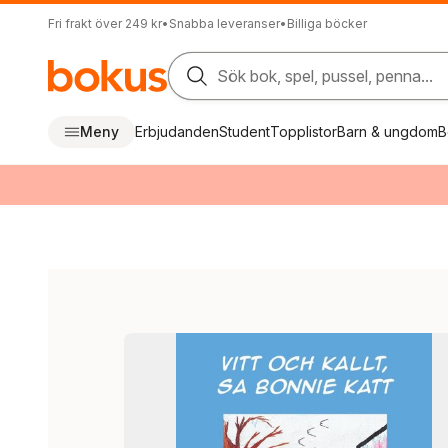
Fri frakt över 249 kr
•
Snabba leveranser
•
Billiga böcker
Sök bok, spel, pussel, penna...
Meny
Erbjudanden
Student
Topplistor
Barn & ungdom
B