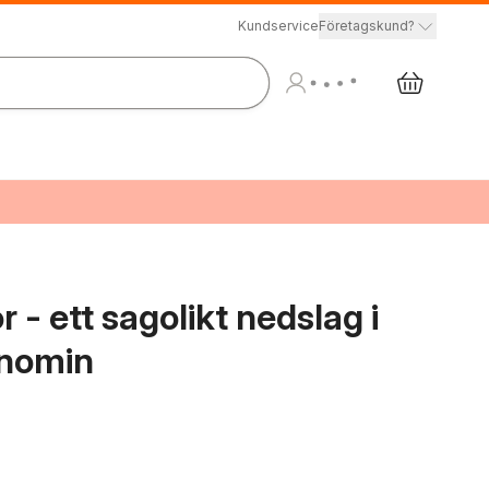
Kundservice
Företagskund?
- ett sagolikt nedslag i
onomin