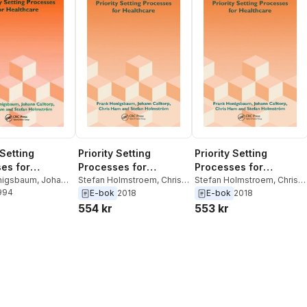
 Setting
Priority Setting
Priority Setting
es for
Processes for
Processes for
are
nigsbaum
,
Johann
Healthcare
Stefan Holmstroem
,
Chris
Healthcare
Stefan Holmstroem
,
Chris
1994
Chris Ham
,
Stefan
Ham
,
Johann Calltorp
,
Ham
,
Johann Calltorp
,
E-bok
2018
E-bok
2018
oem
Frank Honigsbaum
Frank Honigsbaum
554 kr
553 kr