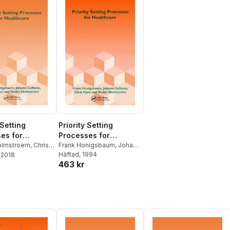
 Setting
Priority Setting
es for
Processes for
are
olmstroem
,
Chris
Healthcare
Frank Honigsbaum
,
Johann
ann Calltorp
,
Calltorp
Häftad
, 1994
,
Chris Ham
,
Stefan
2018
463 kr
nigsbaum
Holmstroem