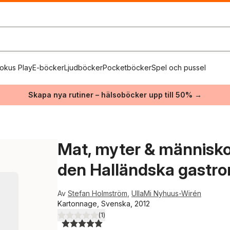
okus Play
E-böcker
Ljudböcker
Pocketböcker
Spel och pussel
Skapa nya rutiner – hälsoböcker upp till 50% →
Mat, myter & människor 
den Halländska gastr
Av
Stefan Holmström
,
UllaMi Nyhuus-Wirén
Kartonnage, Svenska, 2012
(
1
)
5,0
utav 5 stjärnor. Totalt antal röster: