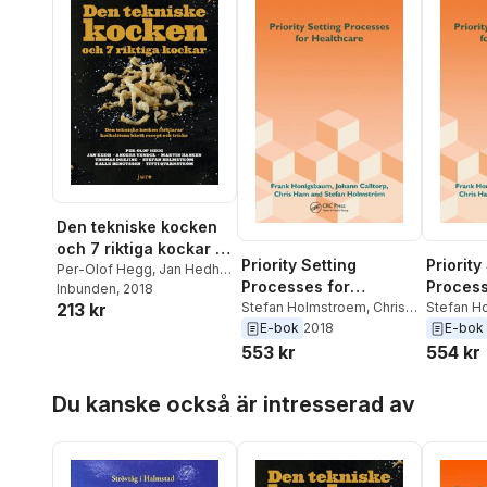
Den tekniske kocken
och 7 riktiga kockar -
Priority Setting
Priority
Den tekniske kocken
Per-Olof Hegg
,
Jan Hedh
,
Processes for
Process
Anders Vendel
Inbunden
, 2018
,
Martin
förklarar kockelitens
Healthcare
Stefan Holmstroem
,
Chris
Healthc
Stefan H
213 kr
Hansen
,
Thomas Drejing
,
bästa recept och
Ham
,
Johann Calltorp
,
Ham
,
Joh
E-bok
2018
E-bok
Stefan Holmström
,
Kalle
tricks
Frank Honigsbaum
Frank Ho
Bengtsson
,
Titti
553 kr
554 kr
Qvarnström
Hoppa över listan
Du kanske också är intresserad av