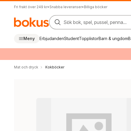
Fri frakt över 249 kr
•
Snabba leveranser
•
Billiga böcker
Sök bok, spel, pussel, penna...
Meny
Erbjudanden
Student
Topplistor
Barn & ungdom
B
Mat och dryck
Kokböcker