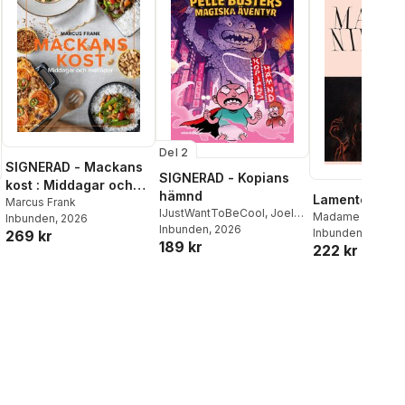
Del 2
SIGNERAD - Mackans
SIGNERAD - Kopians
kost : Middagar och
hämnd
Lamento
matlådor
Marcus Frank
IJustWantToBeCool
,
Joel
Madame Nielsen
Inbunden
, 2026
Adolphson
Inbunden
, 2026
,
Emil Ejdemo
Inbunden
, 2026
269 kr
189 kr
Beer
,
Victor Beer
222 kr