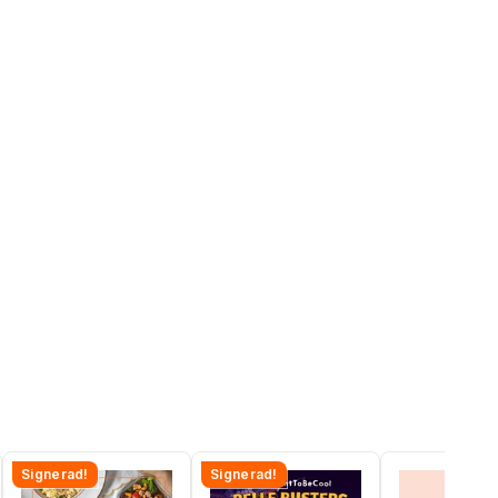
Signerad!
Signerad!