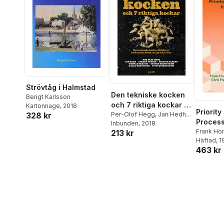
Strövtåg i Halmstad
Den tekniske kocken
Bengt Karlsson
och 7 riktiga kockar -
Kartonnage
, 2018
Priority
Den tekniske kocken
Per-Olof Hegg
,
Jan Hedh
,
328 kr
Process
Anders Vendel
Inbunden
, 2018
,
Martin
förklarar kockelitens
Healthc
Frank Ho
213 kr
Hansen
,
Thomas Drejing
,
bästa recept och
Calltorp
Häftad
, 
,
Stefan Holmström
,
Kalle
tricks
463 kr
Holmstr
Bengtsson
,
Titti
Qvarnström