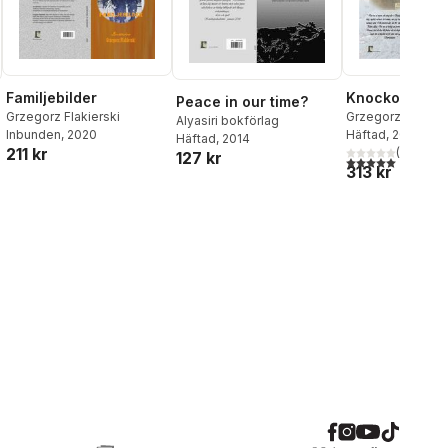
Familjebilder
Knockout
Peace in our time?
Grzegorz Flakierski
Grzegorz Flakiers
Alyasiri bokförlag
Inbunden
, 2020
Häftad
, 2014
Häftad
, 2014
211 kr
(
1
)
127 kr
5,0
utav 5 stjärnor.
313 kr