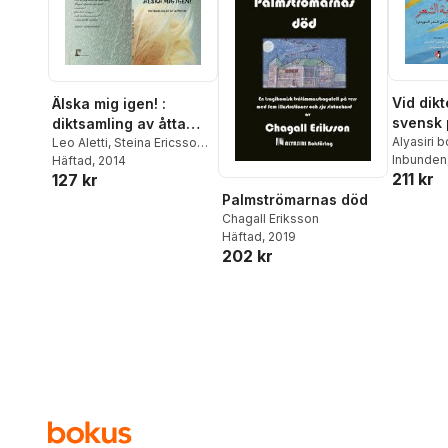
Vid dikt
Älska mig igen! :
svensk 
diktsamling av åtta
arabisk
Alyasiri 
poeter
Leo Aletti
,
Steina Ericsson
,
Inbunden
Opal Löfving
Häftad
, 2014
,
Siv Westman
,
211 kr
127 kr
Vuokko Nordström
,
Gittan
Engström
,
Daniel Lång
,
Palmströmarnas död
Hasan Alyasiri
Chagall Eriksson
Häftad
, 2019
202 kr