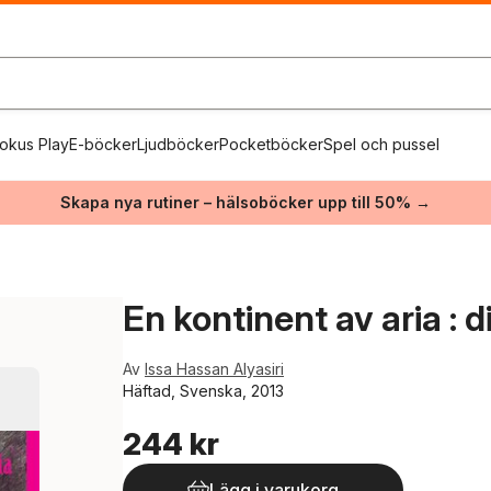
okus Play
E-böcker
Ljudböcker
Pocketböcker
Spel och pussel
Skapa nya rutiner – hälsoböcker upp till 50% →
En kontinent av aria : 
Av
Issa Hassan Alyasiri
Häftad, Svenska, 2013
244 kr
Lägg i varukorg