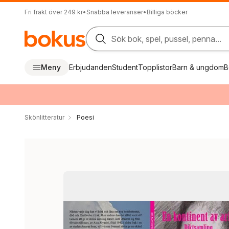
Fri frakt över 249 kr
•
Snabba leveranser
•
Billiga böcker
Sök bok, spel, pussel, penna...
Meny
Erbjudanden
Student
Topplistor
Barn & ungdom
B
Skönlitteratur
Poesi