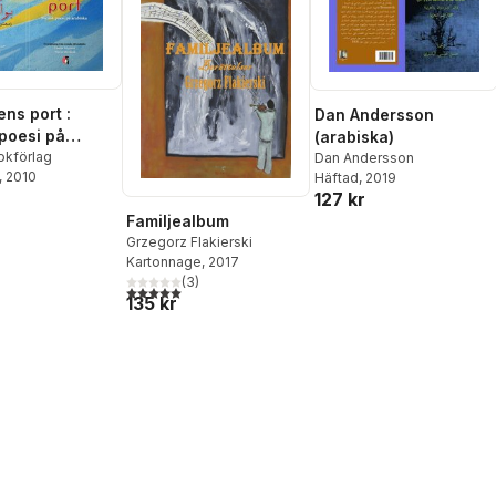
ens port :
Dan Andersson
poesi på
(arabiska)
a
bokförlag
Dan Andersson
, 2010
Häftad
, 2019
127 kr
Familjealbum
Grzegorz Flakierski
Kartonnage
, 2017
(
3
)
5,0
utav 5 stjärnor. Totalt antal röster:
135 kr