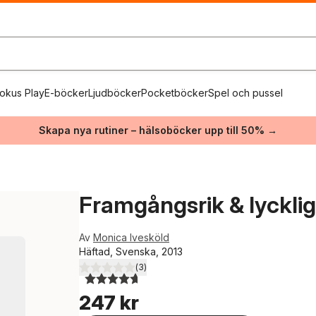
okus Play
E-böcker
Ljudböcker
Pocketböcker
Spel och pussel
Skapa nya rutiner – hälsoböcker upp till 50% →
Framgångsrik & lycklig
Av
Monica Ivesköld
Häftad, Svenska, 2013
(
3
)
4,7
utav 5 stjärnor. Totalt antal röster:
247 kr