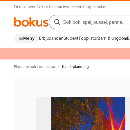
Fri frakt över 249 kr
•
Snabba leveranser
•
Billiga böcker
Sök bok, spel, pussel, penna...
Meny
Erbjudanden
Student
Topplistor
Barn & ungdom
B
Ekonomi och Ledarskap
Karriärplanering