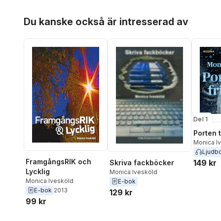
Ljungber
Windelhed
,
Marie Metso
,
Jessica H
Hoppa över listan
Fredrik Ax
,
Thomas
Sundin
,
J
Du kanske också är intresserad av
Vildström
,
Monika
Lindbärg
Chanovian
,
Cecilia Linder
,
Nilsson
,
Isabella Lundberg
,
Camilla
Lisa Karl
Olsson
,
Saga Stigsdotter
,
Lovisa C
Monica Ivesköld
,
Sabine
Ivesköld
Mickelsson
,
Lizette
Chanovia
Lindskog
,
Mattias
Nina Ehrs
Lönnqvist
Saga Stig
Ivarsson
,
Lundgren
Del 1
Porten t
Monica I
Ljudb
FramgångsRIK och
149 kr
Skriva fackböcker
Lycklig
Monica Ivesköld
Monica Ivesköld
E-bok
E-bok
2013
129 kr
99 kr