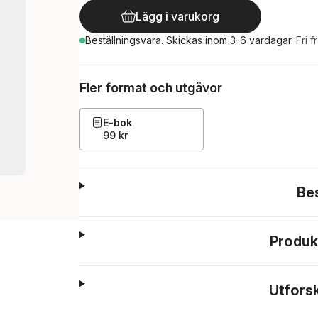
Lägg i varukorg
Beställningsvara.
Skickas
inom 3-6 vardagar
.
Fri f
Fler format och utgåvor
E-bok
99 kr
Be
Produk
Utfors