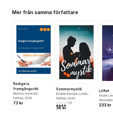
Hoppa över listan
Mer från samma författare
Redigera
framgångsrikt
Sommarmystik
Löftet
Monica Ivesköld
Emelie Kempe
,
Linda
Andie Li
Häftad
, 2019
Andersson
Häftad
, 2020
,
Kristina
Nilsson
Inbunden
,
73 kr
Suomela
(
,
1
Laura Marken
)
,
233 kr
Sahlin
,
In
4,0
utav 5 stjärnor. Totalt antal röster:
36 kr
Annah Oj
,
Jessika Lilja
,
Snezana 
Håkan Mattsson
,
Frida