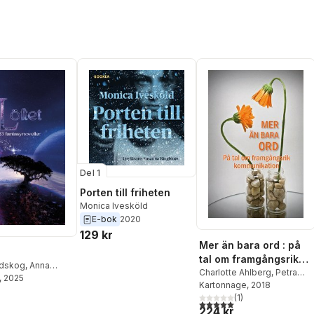
Del 1
Porten till friheten
Monica Ivesköld
E-bok
2020
129 kr
Mer än bara ord : på
tal om framgångsrik
ndskog
,
Anna
kommunikation
Charlotte Ahlberg
,
Petra
Hanna Osvald
, 2025
Ariton
Kartonnage
,
Johanna Glembo
, 2018
,
gbritt Wik
,
Gaby Gummesson
(
1
)
,
Malin
5,0
utav 5 stjärnor. Totalt ant
Lindskog
,
Jennie
224 kr
Lundskog
,
Kerstin