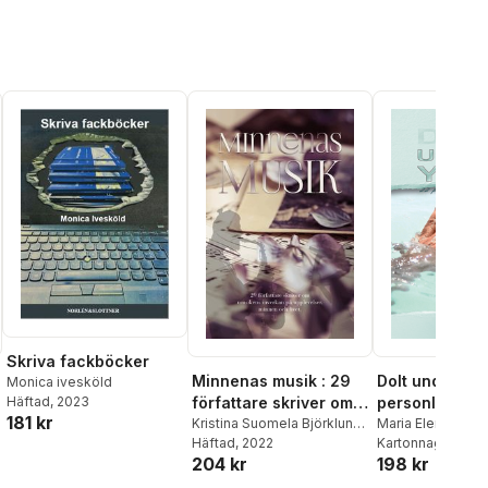
Skriva fackböcker
Minnenas musik : 29
Dolt under yta
Monica ivesköld
Häftad
, 2023
författare skriver om
personliga ber
181 kr
musikens inverkan på
Kristina Suomela Björklund
,
Maria Elena Ber
Maria Ahlqvist Ruokolahti
Häftad
, 2022
,
Birgitta Boo
Kartonnage
,
, 2018
Dani
upplevelser, minnen
204 kr
198 kr
Nour Alhouda Kanjo
,
Monika Chanovia
och livet
al röster:
Monika Chanovian
,
Erik
Agnetha Dentba