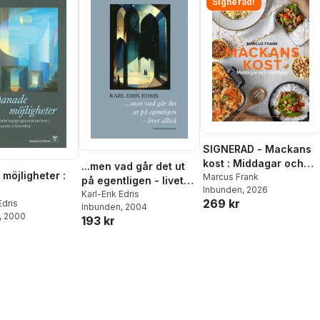
Signerad!
SIGNERAD - Mackans
kost : Middagar och
...men vad går det ut
möjligheter :
matlådor
Marcus Frank
på egentligen - livet
Inbunden
, 2026
alltså
Karl-Erik Edris
269 kr
gsgruppssemina
Edris
Inbunden
, 2004
, 2000
corporate
193 kr
ship