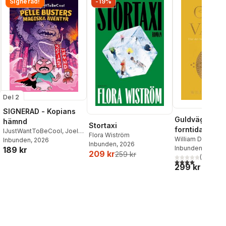
Signerad!
-19%
Del 2
SIGNERAD - Kopians
Guldvägen : h
hämnd
Stortaxi
forntida Indie
IJustWantToBeCool
,
Joel
Flora Wiström
förändrade vä
William Dalrympl
Adolphson
Inbunden
, 2026
,
Emil Ejdemo
Inbunden
, 2026
Inbunden
, 2026
189 kr
Beer
,
Victor Beer
209 kr
259 kr
(
1
)
4,0
utav 5 stjärnor
299 kr