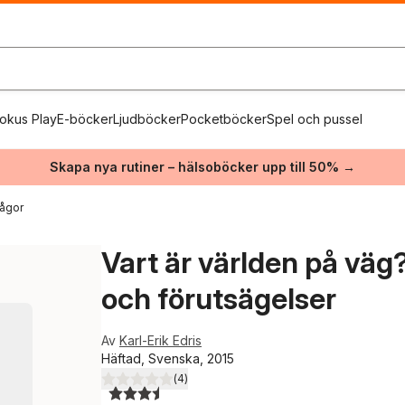
okus Play
E-böcker
Ljudböcker
Pocketböcker
Spel och pussel
Skapa nya rutiner – hälsoböcker upp till 50% →
rågor
Vart är världen på väg?
och förutsägelser
Av
Karl-Erik Edris
Häftad, Svenska, 2015
(
4
)
3,5
utav 5 stjärnor. Totalt antal röster: