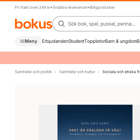
Fri frakt över 249 kr
•
Snabba leveranser
•
Billiga böcker
Sök bok, spel, pussel, penna...
Meny
Erbjudanden
Student
Topplistor
Barn & ungdom
B
Samhälle och politik
Samhälle och kultur
Sociala och etiska f