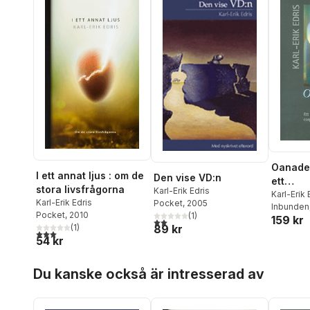
Oanade 
I ett annat ljus : om de
Den vise VD:n
ett
stora livsfrågorna
Karl-Erik Edris
lednin
Karl-Erik 
Karl-Erik Edris
Pocket
, 2005
Inbunden
rium i 
Pocket
, 2010
(
1
)
159 kr
2,0
utav 5 stjärnor. Totalt antal röster:
citizen
(
1
)
89 kr
3,0
utav 5 stjärnor. Totalt antal röster:
54 kr
Hoppa över listan
Du kanske också är intresserad av