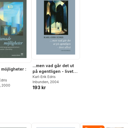
...men vad går det ut
möjligheter :
på egentligen - livet
alltså
Karl-Erik Edris
gsgruppssemina
Edris
Inbunden
, 2004
, 2000
corporate
193 kr
ship