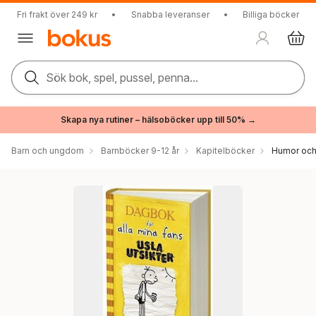
Fri frakt över 249 kr
•
Snabba leveranser
•
Billiga böcker
Sök bok, spel, pussel, penna...
Skapa nya rutiner – hälsoböcker upp till 50% →
Barn och ungdom
Barnböcker 9-12 år
Kapitelböcker
Humor och 