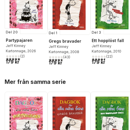
Del 20
Del 3
Del 1
Partypajaren
Ett hopplöst fall
Gregs bravader
Jeff Kinney
Jeff Kinney
Jeff Kinney
Kartonnage
, 2026
Kartonnage
, 2010
Kartonnage
, 2008
(
2
)
(
22
)
(
43
)
5,0
utav 5 stjärnor. Totalt antal röster:
4,6
utav 5 stjärnor. Tota
4,7
utav 5 stjärnor. Totalt antal röster:
179 kr
179 kr
179 kr
Hoppa över listan
Mer från samma serie