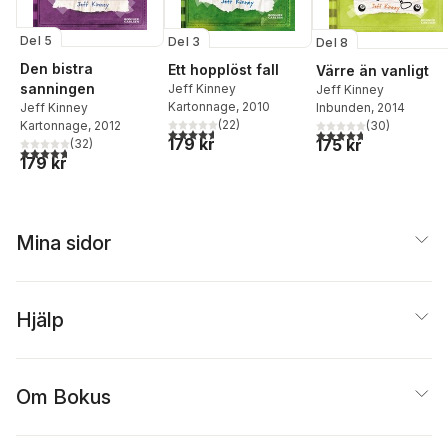
Del 5
Del 3
Del 8
Den bistra
Ett hopplöst fall
Värre än vanligt
sanningen
Jeff Kinney
Jeff Kinney
Kartonnage
, 2010
Inbunden
, 2014
Jeff Kinney
(
22
)
(
30
)
Kartonnage
, 2012
4,6
utav 5 stjärnor. Totalt antal röster:
4,7
utav 5 stjärnor. Tota
179 kr
175 kr
(
32
)
4,7
utav 5 stjärnor. Totalt antal röster:
179 kr
Mina sidor
Hjälp
Om Bokus