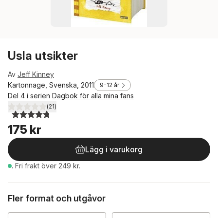
Usla utsikter
Av
Jeff Kinney
Kartonnage, Svenska, 2011
9-12 år
Del 4 i serien
Dagbok för alla mina fans
(
21
)
4,8
utav 5 stjärnor. Totalt antal röster:
175 kr
Lägg i varukorg
.
Fri frakt över 249 kr.
Fler format och utgåvor