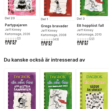
Del 20
Del 3
Del 1
Partypajaren
Ett hopplöst fall
Gregs bravader
Jeff Kinney
Jeff Kinney
Jeff Kinney
Kartonnage
, 2026
Kartonnage
, 2010
Kartonnage
, 2008
(
2
)
(
22
)
(
43
)
5,0
utav 5 stjärnor. Totalt antal röster:
4,6
utav 5 stjärnor. Tota
4,7
utav 5 stjärnor. Totalt antal röster:
179 kr
179 kr
179 kr
Hoppa över listan
Du kanske också är intresserad av