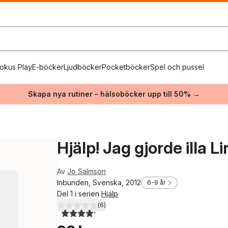
okus Play
E-böcker
Ljudböcker
Pocketböcker
Spel och pussel
Skapa nya rutiner – hälsoböcker upp till 50% →
Hjälp! Jag gjorde illa L
Av
Jo Salmson
Inbunden, Svenska, 2012
6-9 år
Del 1 i serien
Hjälp
(
6
)
4,2
utav 5 stjärnor. Totalt antal röster: