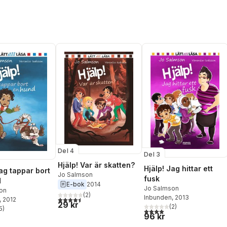
Del 4
Del 3
Hjälp! Var är skatten?
Hjälp! Jag hittar ett
Jag tappar bort
Jo Salmson
fusk
d
E-bok
2014
Jo Salmson
on
(
2
)
Inbunden
, 2013
4,5
utav 5 stjärnor. Totalt antal röster:
, 2012
29 kr
(
2
)
5
)
4,0
utav 5 stjärnor. Totalt ant
stjärnor. Totalt antal röster:
96 kr