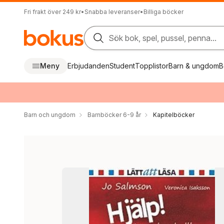
Fri frakt över 249 kr
•
Snabba leveranser
•
Billiga böcker
Sök bok, spel, pussel, penna...
Meny
Erbjudanden
Student
Topplistor
Barn & ungdom
B
Barn och ungdom
Barnböcker 6-9 år
Kapitelböcker