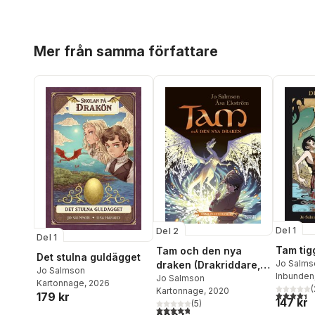
Hoppa över listan
Mer från samma författare
Del 1
Del 2
Del 1
Tam tig
Tam och den nya
Det stulna guldägget
Jo Salms
draken (Drakriddare,
Jo Salmson
Inbunden
bok 4-6)
Jo Salmson
Kartonnage
, 2026
(
Kartonnage
, 2020
4,4
utav 5 
179 kr
147 kr
(
5
)
4,8
utav 5 stjärnor. Totalt antal röster: