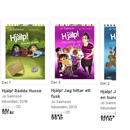
Del 3
Del 7
Del 2
Hjälp! Jag hittar ett
Hjälp! Rädda Husse
Hjälp! Jag tap
fusk
Jo Salmson
en hund
Inbunden
, 2018
Jo Salmson
Jo Salmson
(
2
)
Inbunden
, 2013
Inbunden
, 2012
2,5
utav 5 stjärnor. Totalt antal röster:
al röster:
101 kr
(
2
)
(
5
)
4,0
utav 5 stjärnor. Totalt antal röster:
5,0
utav 5 stjärnor.
96 kr
101 kr