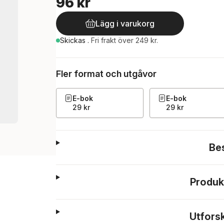
96 kr
Lägg i varukorg
Skickas
.
Fri frakt över 249 kr.
Fler format och utgåvor
E-bok
E-bok
29 kr
29 kr
Be
Produk
Utfors