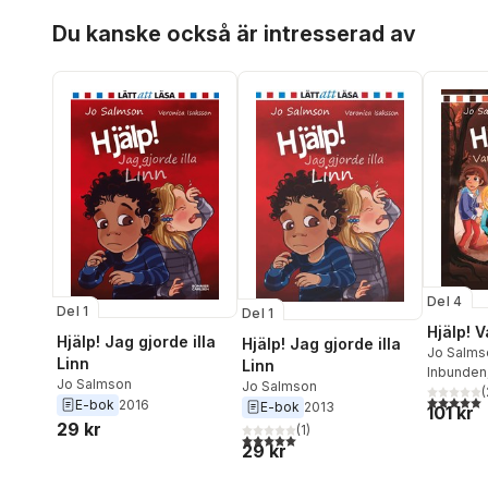
Hoppa över listan
Du kanske också är intresserad av
Del 4
Del 1
Del 1
Hjälp! V
Hjälp! Jag gjorde illa
Hjälp! Jag gjorde illa
Jo Salms
Linn
Linn
Inbunden
Jo Salmson
Jo Salmson
(
5,0
utav 5 
E-bok
2016
E-bok
2013
101 kr
29 kr
(
1
)
5,0
utav 5 stjärnor. Totalt antal röster:
29 kr