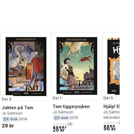
Del 1
Del 5
Del 3
Tam tiggarpojken
Hjälp! Ett spö
Jakten på Tam
Jo Salmson
Jo Salmson
Jo Salmson
Inbunden
, 2015
E-bok
2010
E-bok
2014
(
3
)
(
4
)
29 kr
3,7
utav 5 stjärnor
al röster:
4,5
utav 5 stjärnor. Totalt antal röster:
96 kr
29 kr