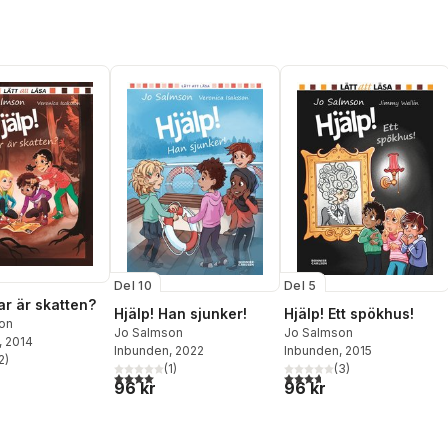
Del 10
Del 5
ar är skatten?
Hjälp! Han sjunker!
Hjälp! Ett spökhus!
on
Jo Salmson
Jo Salmson
, 2014
Inbunden
, 2022
Inbunden
, 2015
2
)
stjärnor. Totalt antal röster:
(
1
)
(
3
)
4,0
utav 5 stjärnor. Totalt antal röster:
3,7
utav 5 stjärnor. Totalt ant
96 kr
96 kr