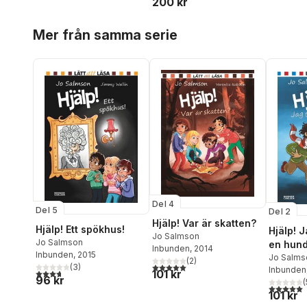
200 kr
Hoppa över listan
Mer från samma serie
Del 4
Del 5
Del 2
Hjälp! Var är skatten?
Hjälp! Ett spökhus!
Hjälp! 
Jo Salmson
Jo Salmson
en hun
Inbunden
, 2014
Inbunden
, 2015
Jo Salms
(
2
)
5,0
utav 5 stjärnor. Totalt antal röster:
(
3
)
Inbunden
3,7
utav 5 stjärnor. Totalt antal röster:
101 kr
96 kr
(
5,0
utav 5 
101 kr