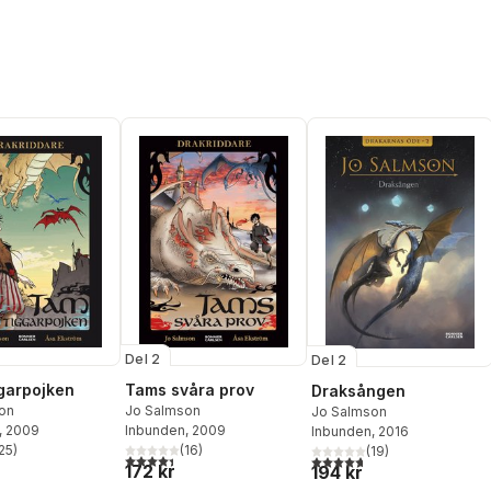
Del 2
Del 2
garpojken
Tams svåra prov
Draksången
on
Jo Salmson
Jo Salmson
, 2009
Inbunden
, 2009
Inbunden
, 2016
25
)
(
16
)
(
19
)
stjärnor. Totalt antal röster:
4,4
utav 5 stjärnor. Totalt antal röster:
4,7
utav 5 stjärnor. Totalt ant
172 kr
194 kr